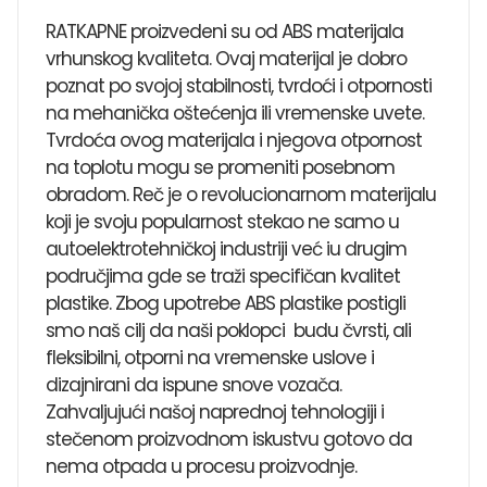
RATKAPNE proizvedeni su od ABS materijala
vrhunskog kvaliteta. Ovaj materijal je dobro
poznat po svojoj stabilnosti, tvrdoći i otpornosti
na mehanička oštećenja ili vremenske uvete.
Tvrdoća ovog materijala i njegova otpornost
na toplotu mogu se promeniti posebnom
obradom. Reč je o revolucionarnom materijalu
koji je svoju popularnost stekao ne samo u
autoelektrotehničkoj industriji već iu drugim
područjima gde se traži specifičan kvalitet
plastike. Zbog upotrebe ABS plastike postigli
smo naš cilj da naši poklopci budu čvrsti, ali
fleksibilni, otporni na vremenske uslove i
dizajnirani da ispune snove vozača.
Zahvaljujući našoj naprednoj tehnologiji i
stečenom proizvodnom iskustvu gotovo da
nema otpada u procesu proizvodnje.