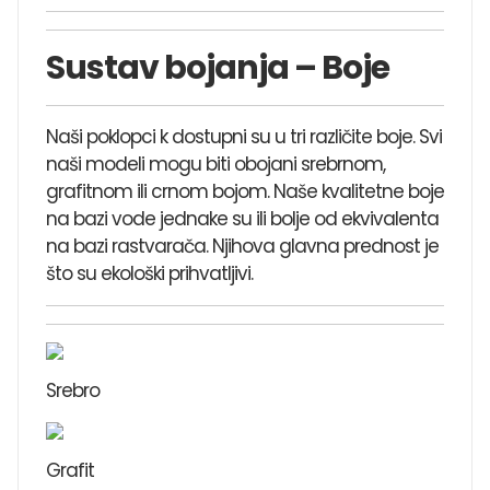
Sustav bojanja – Boje
Naši poklopci k dostupni su u tri različite boje. Svi
naši modeli mogu biti obojani srebrnom,
grafitnom ili crnom bojom. Naše kvalitetne boje
na bazi vode jednake su ili bolje od ekvivalenta
na bazi rastvarača. Njihova glavna prednost je
što su ekološki prihvatljivi.
Srebro
Grafit