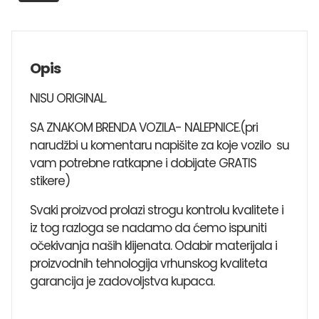
Opis
NISU ORIGINAL.
SA ZNAKOM BRENDA VOZILA- NALEPNICE.(pri
narudžbi u komentaru napišite za koje vozilo su
vam potrebne ratkapne i dobijate GRATIS
stikere)
Svaki proizvod prolazi strogu kontrolu kvalitete i
iz tog razloga se nadamo da ćemo ispuniti
očekivanja naših klijenata. Odabir materijala i
proizvodnih tehnologija vrhunskog kvaliteta
garancija je zadovoljstva kupaca.