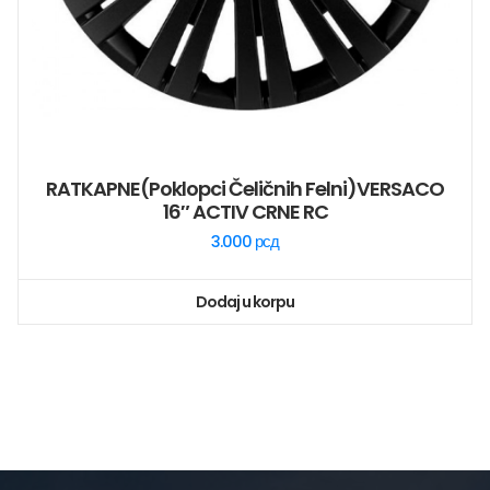
RATKAPNE(poklopci Čeličnih Felni)VERSACO
16″ ACTIV CRNE RC
3.000
рсд
Dodaj u korpu