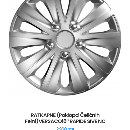
RATKAPNE (poklopci Čeličnih
Felni)VERSACO16″ RAPIDE SIVE NC
2.900
рсд