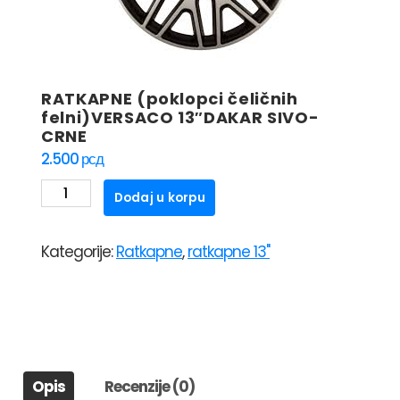
RATKAPNE (poklopci čeličnih
felni)VERSACO 13″DAKAR SIVO-
CRNE
2.500
рсд
RATKAPNE
Dodaj u korpu
(poklopci
čeličnih
Kategorije:
Ratkapne
,
ratkapne 13"
felni)VERSACO
13"DAKAR
SIVO-
CRNE
količina
Opis
Recenzije (0)