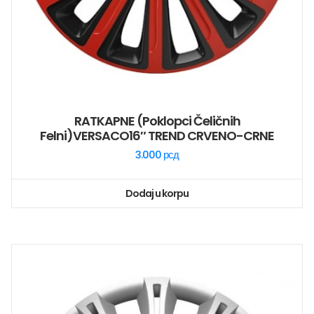
RATKAPNE (poklopci Čeličnih
Felni)VERSACO16″ TREND CRVENO-CRNE
3.000
рсд
Dodaj u korpu