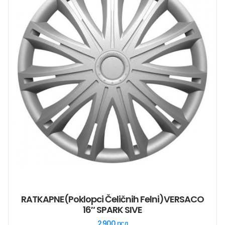
RATKAPNE(poklopci Čeličnih Felni)VERSACO
16″ SPARK SIVE
2.900
рсд