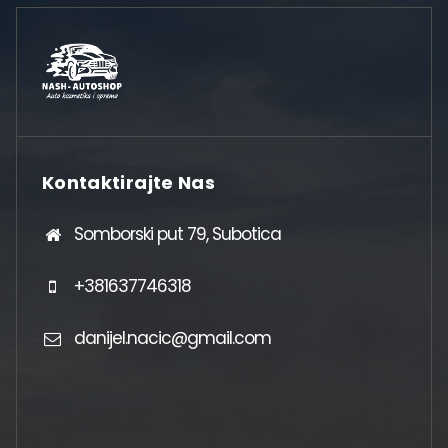
Kontaktirajte Nas
Somborski put 79, Subotica
+381637746318
danijel.nacic@gmail.com