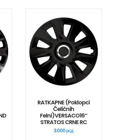
i
RATKAPNE (poklopci
Čeličnih
END
Felni)VERSACO16″
STRATOS CRNE RC
3.000
рсд