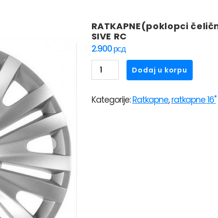
RATKAPNE(poklopci čelič
SIVE RC
2.900
рсд
RATKAPNE(poklopci
Dodaj u korpu
čeličnih
felni)VERSACO16"
Kategorije:
Ratkapne
,
ratkapne 16"
ROYAL
SIVE
RC
količina