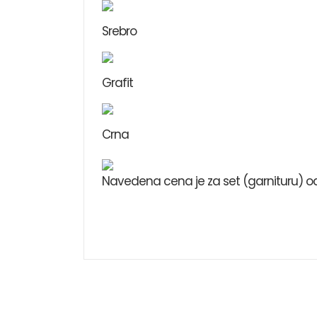
Srebro
Grafit
Crna
Navedena cena je za set (garnituru) od