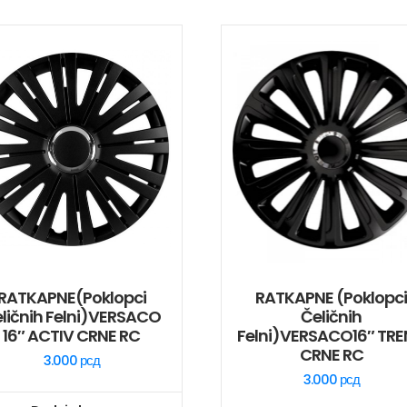
RATKAPNE(poklopci
RATKAPNE (poklopc
ličnih Felni)VERSACO
Čeličnih
16″ ACTIV CRNE RC
Felni)VERSACO16″ TR
CRNE RC
3.000
рсд
3.000
рсд