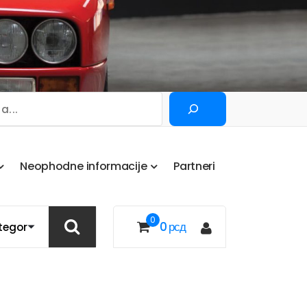
Pretraga
N
e
o
p
h
o
d
n
e
i
n
f
o
r
m
a
c
i
j
e
P
a
r
t
n
e
r
i
0
0
рсд