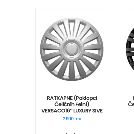
RATKAPNE (poklopci
Čeličnih Felni)
Če
VERSACO16″ LUXURY SIVE
2.900
рсд