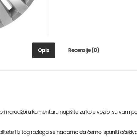
Opis
Recenzije (0)
i narudžbi u komentaru napišite za koje vozilo su vam po
valitete i iz tog razloga se nadamo da ćemo ispuniti očekiva