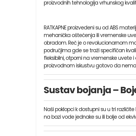
proizvodnih tehnologija vrhunskog kvali
RATKAPNE proizvedeni su od ABS materijal
mehanička oštećenja ili vremenske uve
obradom. Reč je o revolucionarnom mater
područjima gde se traži specifičan kvalit
fleksibilni, otporni na vremenske uvete 
proizvodnom iskustvu gotovo da nema 
Sustav bojanja – Boj
Naši poklopci k dostupni su u tri različi
na bazi vode jednake su ili bolje od ekvi