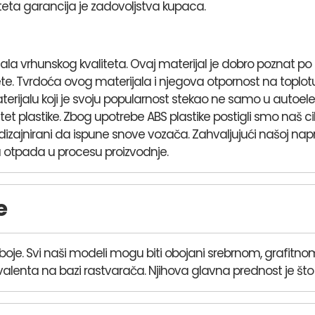
teta garancija je zadovoljstva kupaca.
a vrhunskog kvaliteta. Ovaj materijal je dobro poznat po svo
te. Tvrdoća ovog materijala i njegova otpornost na top
ijalu koji je svoju popularnost stekao ne samo u autoelekt
et plastike. Zbog upotrebe ABS plastike postigli smo naš cilj
i dizajnirani da ispune snove vozača. Zahvaljujući našoj na
otpada u procesu proizvodnje.
e
te boje. Svi naši modeli mogu biti obojani srebrnom, grafitn
valenta na bazi rastvarača. Njihova glavna prednost je što su