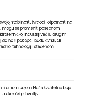
joj stabilnosti, tvrdoći i otpornosti na
lotu mogu se promeniti posebnom
rotehničkoj industriji već iu drugim
 da naši poklopci budu čvrsti, ali
prednoj tehnologiji i stečenom
om ili crnom bojom. Naše kvalitetne boje
 ekološki prihvatljivi.