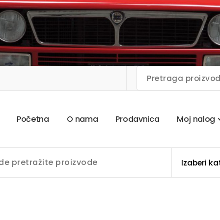
P
o
č
e
t
n
a
O
n
a
m
a
P
r
o
d
a
v
n
i
c
a
M
o
j
n
a
l
o
g