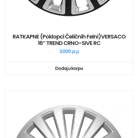
RATKAPNE (poklopci Čeličnih Felni)VERSACO
16″ TREND CRNO-SIVE RC
3.000
рсд
Dodaj u korpu