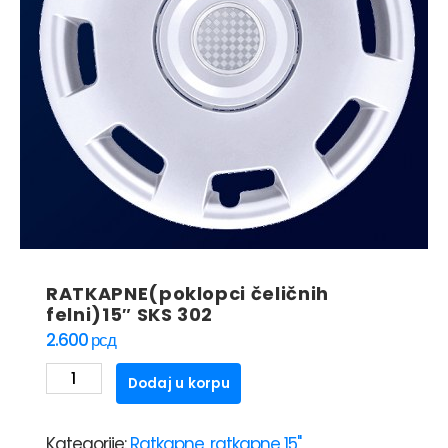
RATKAPNE(poklopci čeličnih
felni)15″ SKS 302
2.600
рсд
RATKAPNE(poklopci
Dodaj u korpu
čeličnih
felni)15"
Kategorije:
Ratkapne
,
ratkapne 15"