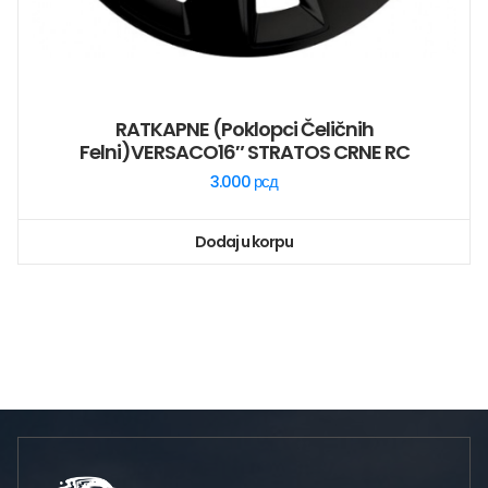
RATKAPNE (poklopci Čeličnih
Felni)VERSACO16″ STRATOS CRNE RC
3.000
рсд
Dodaj u korpu