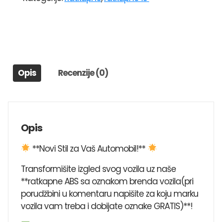
SKS
302
količina
Opis
Recenzije (0)
Opis
**Novi Stil za Vaš Automobil!**
Transformišite izgled svog vozila uz naše
**ratkapne ABS sa oznakom brenda vozila(pri
porudžbini u komentaru napišite za koju marku
vozila vam treba i dobijate oznake GRATIS)**!