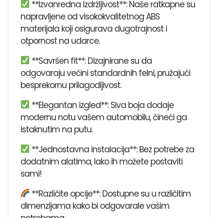
**Izvanredna izdržljivost**: Naše ratkapne su
napravljene od visokokvalitetnog ABS
materijala koji osigurava dugotrajnost i
otpornost na udarce.
**Savršen fit**: Dizajnirane su da
odgovaraju većini standardnih felni, pružajući
besprekornu prilagodljivost.
**Elegantan izgled**: Siva boja dodaje
modernu notu vašem automobilu, čineći ga
istaknutim na putu.
**Jednostavna instalacija**: Bez potrebe za
dodatnim alatima, lako ih možete postaviti
sami!
**Različite opcije**: Dostupne su u različitim
dimenzijama kako bi odgovarale vašim
potrebama.