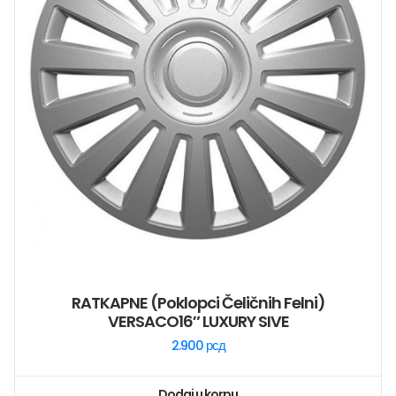
RATKAPNE (poklopci Čeličnih Felni)
VERSACO16″ LUXURY SIVE
2.900
рсд
Dodaj u korpu