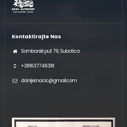
Kontaktirajte Nas
Somborski put 79, Subotica
+381637746318
danijel.nacic@gmail.com