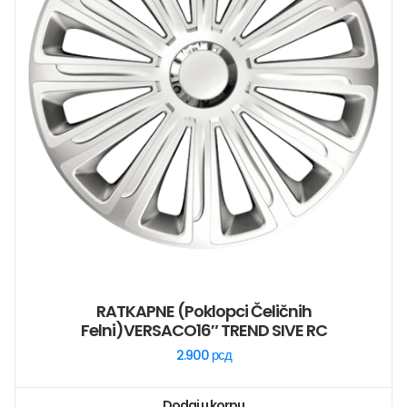
RATKAPNE (poklopci Čeličnih
Felni)VERSACO16″ TREND SIVE RC
2.900
рсд
Dodaj u korpu