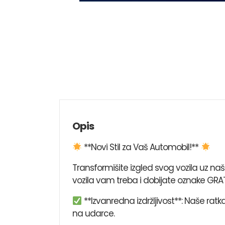
Opis
**Novi Stil za Vaš Automobil!**
Transformišite izgled svog vozila uz n
vozila vam treba i dobijate oznake GRAT
**Izvanredna izdržljivost**: Naše rat
na udarce.