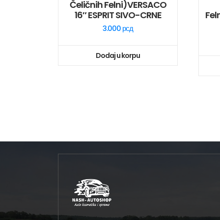
Čeličnih Felni)VERSACO
16″ ESPRIT SIVO-CRNE
Fel
3.000
рсд
Dodaj u korpu