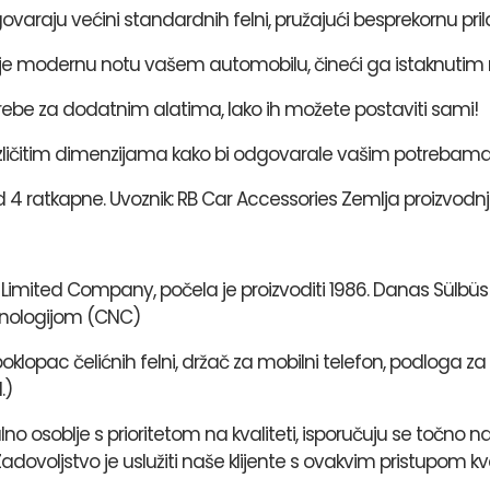
ovaraju većini standardnih felni, pružajući besprekornu pril
aje modernu notu vašem automobilu, čineći ga istaknutim 
rebe za dodatnim alatima, lako ih možete postaviti sami!
različitim dimenzijama kako bi odgovarale vašim potrebama
4 ratkapne. Uvoznik: RB Car Accessories Zemlja proizvodnj
Limited Company, počela je proizvoditi 1986. Danas Sülbüs pr
hnologijom (CNC)
opac čelićnih felni, držač za mobilni telefon, podloga za 
.)
alno osoblje s prioritetom na kvaliteti, isporučuju se točn
Zadovoljstvo je uslužiti naše klijente s ovakvim pristupom kva