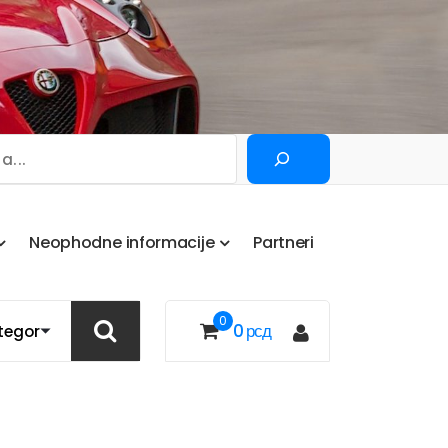
Pretraga
N
e
o
p
h
o
d
n
e
i
n
f
o
r
m
a
c
i
j
e
P
a
r
t
n
e
r
i
0
0
рсд