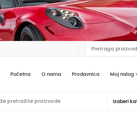
P
o
č
e
t
n
a
O
n
a
m
a
P
r
o
d
a
v
n
i
c
a
M
o
j
n
a
l
o
g