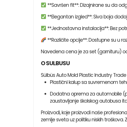
**Savršen fit**: Dizajnirane su da odg
**Elegantan izgled**: Siva boja dod
**Jednostavna instalacija**: Bez pot
**Različite opcije**: Dostupne su u 
Navedena cena je za set (garnituru) od 
O SULBUSU
Sülbüs Auto Mold Plastic Industry Trade 
Plastični kalup sa suvremenom te
Dodatna oprema za automobile (pokl
zaustavljanje školskog autobusa itd
Proizvodi, koje proizvodi naše profesion
zemlje sveta uz politiku niskih troškova. 