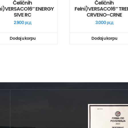
Čeličnih
Čeličnih
ni)VERSACO16″ ENERGY
Felni)VERSACO16″ TR
SIVE RC
CRVENO-CRNE
2.900
рсд
3.000
рсд
Dodaj u korpu
Dodaj u korpu