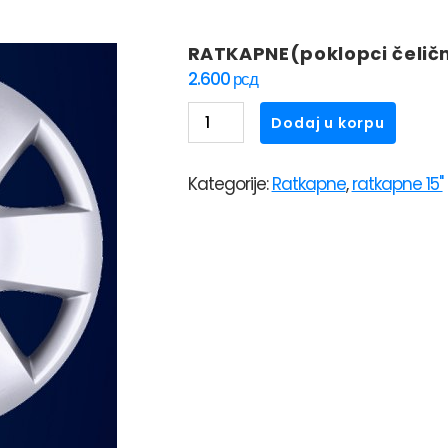
RATKAPNE(poklopci čelični
2.600
рсд
RATKAPNE(poklopci
Dodaj u korpu
čeličnih
felni)15"
Kategorije:
Ratkapne
,
ratkapne 15"
SKS
308
količina