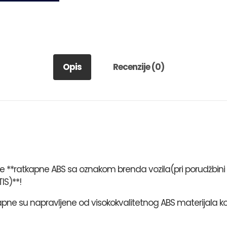
Opis
Recenzije (0)
aše **ratkapne ABS sa oznakom brenda vozila(pri porudžbin
IS)**!
kapne su napravljene od visokokvalitetnog ABS materijala ko