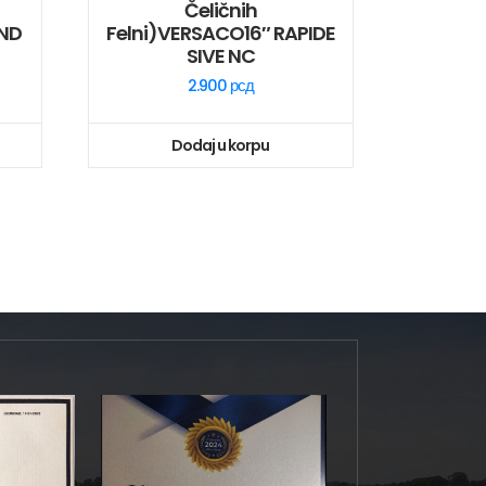
Čeličnih
END
Felni)VERSACO16″ RAPIDE
SIVE NC
2.900
рсд
Dodaj u korpu