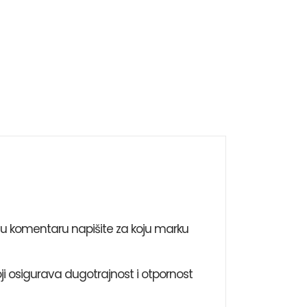
i u komentaru napišite za koju marku
ji osigurava dugotrajnost i otpornost