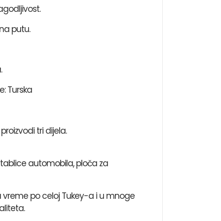
agodljivost.
na putu.
.
e: Turska
oizvodi tri dijela.
tablice automobila, ploča za
o na vreme po celoj Tukey-a i u mnoge
liteta.