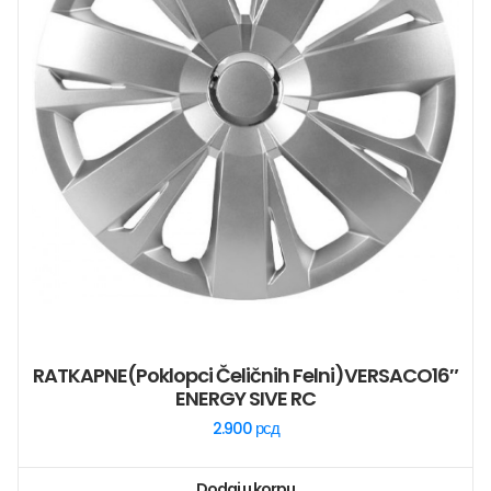
RATKAPNE(poklopci Čeličnih Felni)VERSACO16″
ENERGY SIVE RC
2.900
рсд
Dodaj u korpu