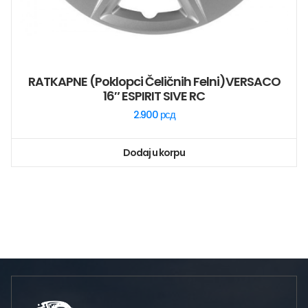
RATKAPNE (poklopci Čeličnih Felni)VERSACO
16″ ESPIRIT SIVE RC
2.900
рсд
Dodaj u korpu