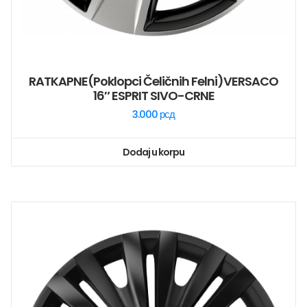
RATKAPNE(poklopci Čeličnih Felni)VERSACO
16″ ESPRIT SIVO-CRNE
3.000
рсд
Dodaj u korpu