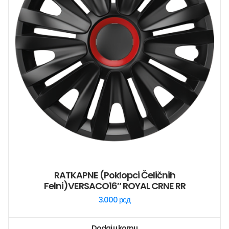
RATKAPNE (poklopci Čeličnih
Felni)VERSACO16″ ROYAL CRNE RR
3.000
рсд
Dodaj u korpu