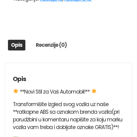
326
količina
Opis
Recenzije (0)
Opis
**Novi Stil za Vaš Automobil!**
Transformišite izgled svog vozila uz naše
**ratkapne ABS sa oznakom brenda vozila(pri
porudžbini u komentaru napišite za koju marku
vozila vam treba i dobijate oznake GRATIS)**!