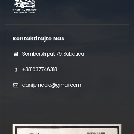
Kontaktirajte Nas
Somborski put 79, Subotica
+381637746318
danijel.nacic@gmail.com