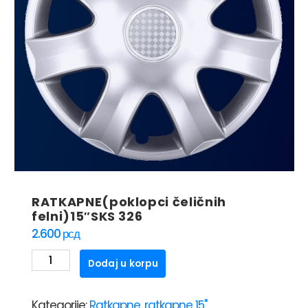
RATKAPNE(poklopci čeličnih
felni)15″SKS 326
2.600
рсд
RATKAPNE(poklopci
Dodaj u korpu
čeličnih
felni)15"SKS
Kategorije:
Ratkapne
,
ratkapne 15"