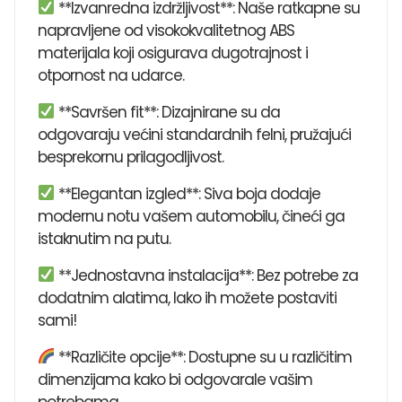
**Izvanredna izdržljivost**: Naše ratkapne su
napravljene od visokokvalitetnog ABS
materijala koji osigurava dugotrajnost i
otpornost na udarce.
**Savršen fit**: Dizajnirane su da
odgovaraju većini standardnih felni, pružajući
besprekornu prilagodljivost.
**Elegantan izgled**: Siva boja dodaje
modernu notu vašem automobilu, čineći ga
istaknutim na putu.
**Jednostavna instalacija**: Bez potrebe za
dodatnim alatima, lako ih možete postaviti
sami!
**Različite opcije**: Dostupne su u različitim
dimenzijama kako bi odgovarale vašim
potrebama.