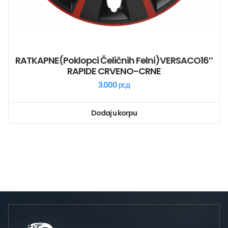
RATKAPNE(poklopci Čeličnih Felni)VERSACO16″
RAPIDE CRVENO-CRNE
3.000
рсд
Dodaj u korpu