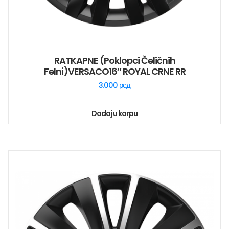
RATKAPNE (poklopci Čeličnih
Felni)VERSACO16″ ROYAL CRNE RR
3.000
рсд
Dodaj u korpu