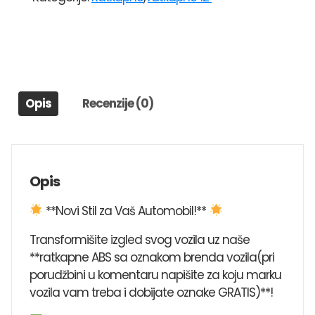
12"
51
količina
Opis
Recenzije (0)
Opis
**Novi Stil za Vaš Automobil!**
Transformišite izgled svog vozila uz naše
**ratkapne ABS sa oznakom brenda vozila(pri
porudžbini u komentaru napišite za koju marku
vozila vam treba i dobijate oznake GRATIS)**!