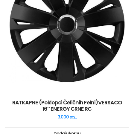
RATKAPNE (poklopci Čeličnih Felni)VERSACO
16″ ENERGY CRNE RC
3.000
рсд
Dodaj u korpu