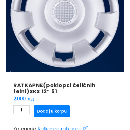
RATKAPNE(poklopci čeličnih
felni)SKS 12″ 51
2.000
рсд
RATKAPNE(poklopci
Dodaj u korpu
čeličnih
felni)SKS
Kategorije:
Ratkapne
,
ratkapne 12"