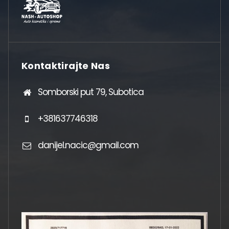
Kontaktirajte Nas
Somborski put 79, Subotica
+381637746318
danijel.nacic@gmail.com