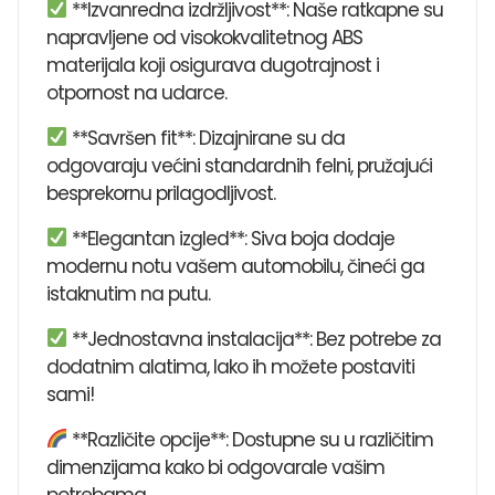
**Izvanredna izdržljivost**: Naše ratkapne su
napravljene od visokokvalitetnog ABS
materijala koji osigurava dugotrajnost i
otpornost na udarce.
**Savršen fit**: Dizajnirane su da
odgovaraju većini standardnih felni, pružajući
besprekornu prilagodljivost.
**Elegantan izgled**: Siva boja dodaje
modernu notu vašem automobilu, čineći ga
istaknutim na putu.
**Jednostavna instalacija**: Bez potrebe za
dodatnim alatima, lako ih možete postaviti
sami!
**Različite opcije**: Dostupne su u različitim
dimenzijama kako bi odgovarale vašim
potrebama.