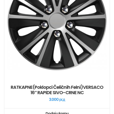
RATKAPNE(poklopci Čeličnih Felni)VERSACO
16″ RAPIDE SIVO-CRNE NC
3.000
рсд
Dodaj u korpu