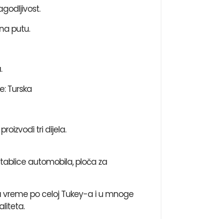
agodljivost.
na putu.
.
e: Turska
oizvodi tri dijela.
tablice automobila, ploča za
o na vreme po celoj Tukey-a i u mnoge
liteta.