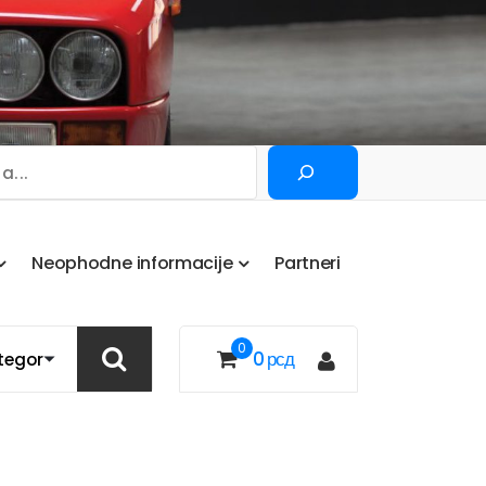
Pretraga
N
e
o
p
h
o
d
n
e
i
n
f
o
r
m
a
c
i
j
e
P
a
r
t
n
e
r
i
0
0
рсд