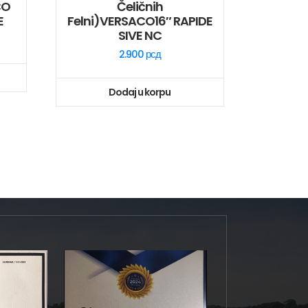
CO
Čeličnih
E
Felni)VERSACO16″ RAPIDE
SIVE NC
2.900
рсд
Dodaj u korpu