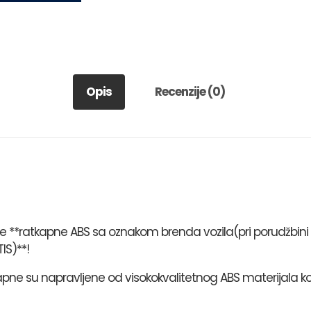
Opis
Recenzije (0)
aše **ratkapne ABS sa oznakom brenda vozila(pri porudžbin
IS)**!
kapne su napravljene od visokokvalitetnog ABS materijala ko