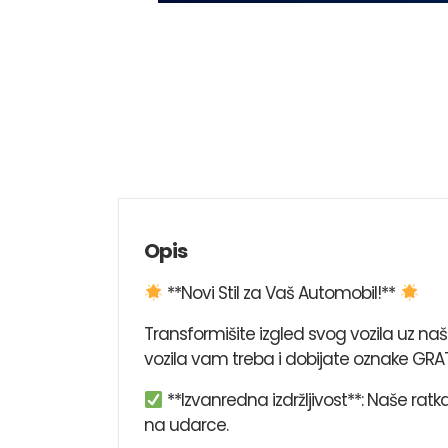
Opis
**Novi Stil za Vaš Automobil!**
Transformišite izgled svog vozila uz n
vozila vam treba i dobijate oznake GRAT
**Izvanredna izdržljivost**: Naše rat
na udarce.