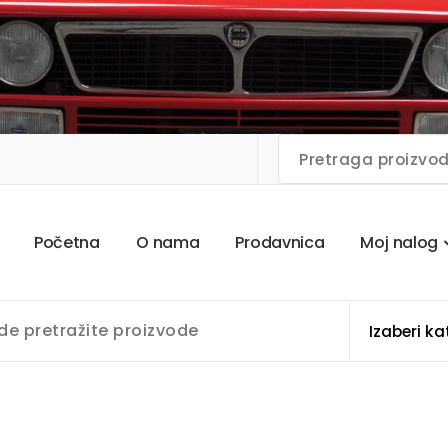
P
o
č
e
t
n
a
O
n
a
m
a
P
r
o
d
a
v
n
i
c
a
M
o
j
n
a
l
o
g