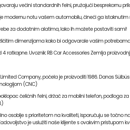
ovaraju većini standardnih felni, pružajući besprekornu pril
aje modernu notu vašem automobilu, čineći ga istaknutim 
rebe za dodatnim alatima, lako ih možete postaviti sami!
različitim dimenzijama kako bi odgovarale vašim potrebama
4 ratkapne. Uvoznik: RB Car Accessories Zemlja proizvodnj
Limited Company, počela je proizvoditi 1986. Danas Sülbüs pr
hnologijom (CNC)
opac čelićnih felni, držač za mobilni telefon, podloga za 
.)
alno osoblje s prioritetom na kvaliteti, isporučuju se točn
Zadovoljstvo je uslužiti naše klijente s ovakvim pristupom kva