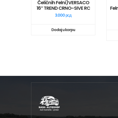
Čeličnih Felni)VERSACO
16″ TREND CRNO-SIVE RC
Fel
3.000
рсд
Dodaj u korpu