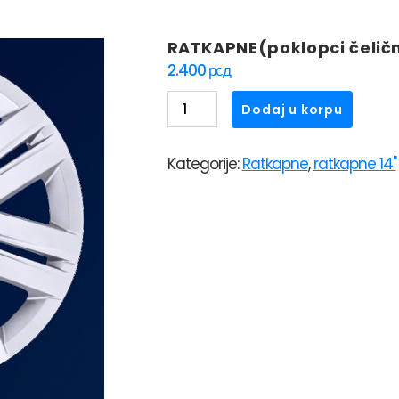
RATKAPNE(poklopci čelični
2.400
рсд
RATKAPNE(poklopci
Dodaj u korpu
čeličnih
felni)SKS
Kategorije:
Ratkapne
,
ratkapne 14"
14"
203
količina