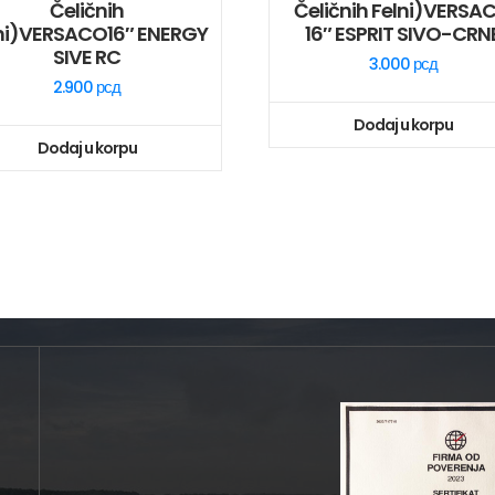
Čeličnih
Čeličnih Felni)VERSA
ni)VERSACO16″ ENERGY
16″ ESPRIT SIVO-CRN
SIVE RC
3.000
рсд
2.900
рсд
Dodaj u korpu
Dodaj u korpu