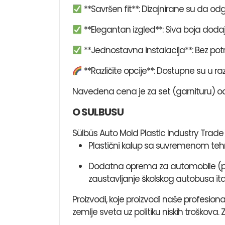
**Savršen fit**: Dizajnirane su da odg
**Elegantan izgled**: Siva boja dod
**Jednostavna instalacija**: Bez pot
**Različite opcije**: Dostupne su u 
Navedena cena je za set (garnituru) od 
O SULBUSU
Sülbüs Auto Mold Plastic Industry Trade 
Plastični kalup sa suvremenom te
Dodatna oprema za automobile (pokl
zaustavljanje školskog autobusa itd
Proizvodi, koje proizvodi naše profesion
zemlje sveta uz politiku niskih troškova. 