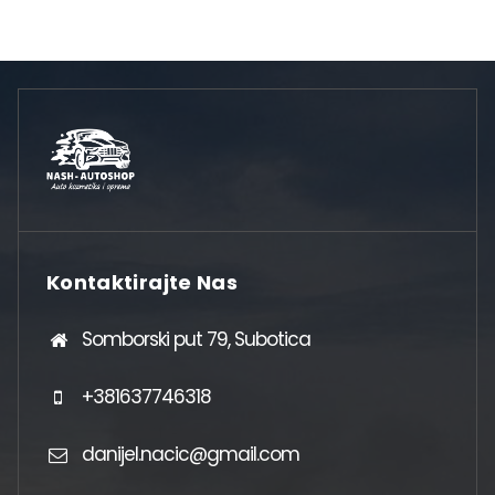
Kontaktirajte Nas
Somborski put 79, Subotica
+381637746318
danijel.nacic@gmail.com