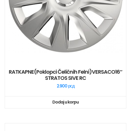
RATKAPNE(poklopci Čeličnih Felni)VERSACO16″
STRATOS SIVE RC
2.900
рсд
Dodaj u korpu