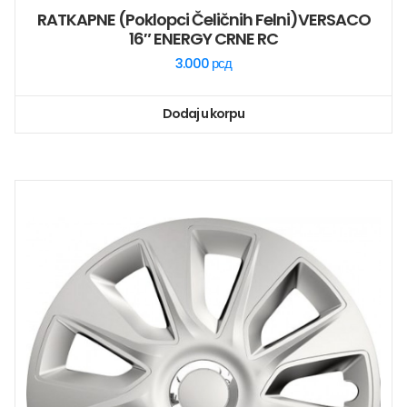
RATKAPNE (poklopci Čeličnih Felni)VERSACO
16″ ENERGY CRNE RC
3.000
рсд
Dodaj u korpu