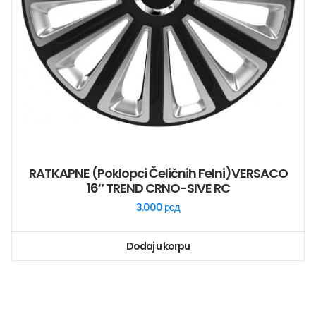
RATKAPNE (poklopci Čeličnih Felni)VERSACO
16″ TREND CRNO-SIVE RC
3.000
рсд
Dodaj u korpu