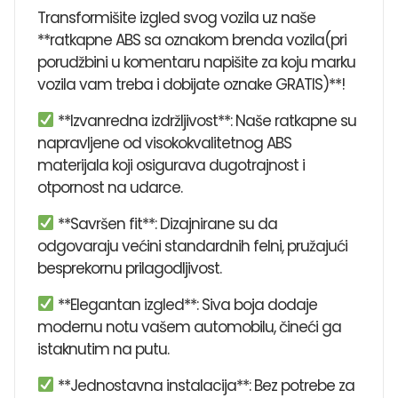
Transformišite izgled svog vozila uz naše
**ratkapne ABS sa oznakom brenda vozila(pri
porudžbini u komentaru napišite za koju marku
vozila vam treba i dobijate oznake GRATIS)**!
**Izvanredna izdržljivost**: Naše ratkapne su
napravljene od visokokvalitetnog ABS
materijala koji osigurava dugotrajnost i
otpornost na udarce.
**Savršen fit**: Dizajnirane su da
odgovaraju većini standardnih felni, pružajući
besprekornu prilagodljivost.
**Elegantan izgled**: Siva boja dodaje
modernu notu vašem automobilu, čineći ga
istaknutim na putu.
**Jednostavna instalacija**: Bez potrebe za