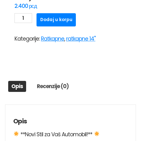
2.400
рсд
RATKAPNE(poklopci
Dodaj u korpu
čeličnih
felni)SKS
Kategorije:
Ratkapne
,
ratkapne 14"
14"
214
količina
Opis
Recenzije (0)
Opis
**Novi Stil za Vaš Automobil!**