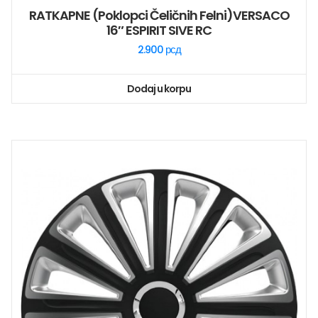
RATKAPNE (poklopci Čeličnih Felni)VERSACO
16″ ESPIRIT SIVE RC
2.900
рсд
Dodaj u korpu