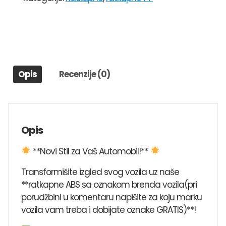
14"
216
količina
Opis
Recenzije (0)
Opis
**Novi Stil za Vaš Automobil!**
Transformišite izgled svog vozila uz naše
**ratkapne ABS sa oznakom brenda vozila(pri
porudžbini u komentaru napišite za koju marku
vozila vam treba i dobijate oznake GRATIS)**!