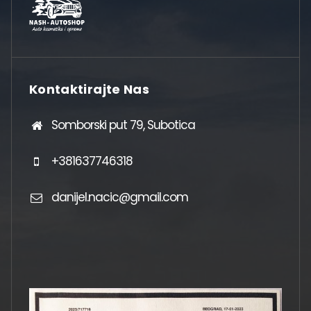
Kontaktirajte Nas
Somborski put 79, Subotica
+381637746318
danijel.nacic@gmail.com