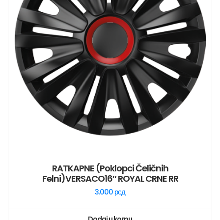
RATKAPNE (poklopci Čeličnih
Felni)VERSACO16″ ROYAL CRNE RR
3.000
рсд
Dodaj u korpu