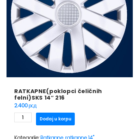
RATKAPNE(poklopci čeličnih
felni)SKS 14″ 216
2.400
рсд
RATKAPNE(poklopci
Dodaj u korpu
čeličnih
felni)SKS
Kategorije:
Ratkapne
,
ratkapne 14"