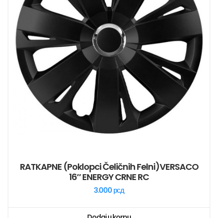
RATKAPNE (poklopci Čeličnih Felni)VERSACO
16″ ENERGY CRNE RC
3.000
рсд
Dodaj u korpu