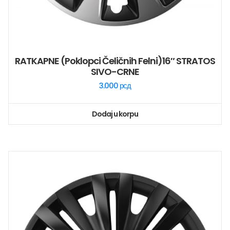
RATKAPNE (poklopci Čeličnih Felni)16″ STRATOS
SIVO-CRNE
3.000
рсд
Dodaj u korpu