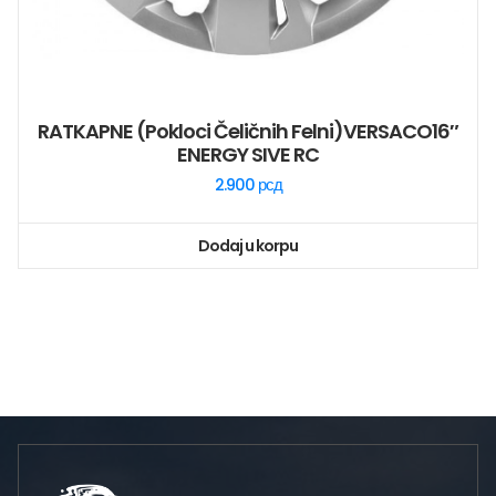
RATKAPNE (pokloci Čeličnih Felni)VERSACO16″
ENERGY SIVE RC
2.900
рсд
Dodaj u korpu