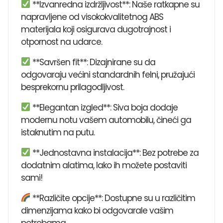
**Izvanredna izdržljivost**: Naše ratkapne su
napravljene od visokokvalitetnog ABS
materijala koji osigurava dugotrajnost i
otpornost na udarce.
**Savršen fit**: Dizajnirane su da
odgovaraju većini standardnih felni, pružajući
besprekornu prilagodljivost.
**Elegantan izgled**: Siva boja dodaje
modernu notu vašem automobilu, čineći ga
istaknutim na putu.
**Jednostavna instalacija**: Bez potrebe za
dodatnim alatima, lako ih možete postaviti
sami!
**Različite opcije**: Dostupne su u različitim
dimenzijama kako bi odgovarale vašim
potrebama.