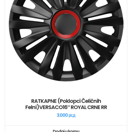
RATKAPNE (poklopci Čeličnih
Felni)VERSACO16″ ROYAL CRNE RR
3.000
рсд
Dodaj u korpu