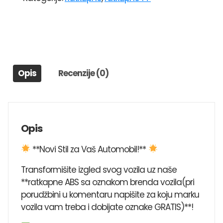
14"
217
količina
Opis
Recenzije (0)
Opis
**Novi Stil za Vaš Automobil!**
Transformišite izgled svog vozila uz naše
**ratkapne ABS sa oznakom brenda vozila(pri
porudžbini u komentaru napišite za koju marku
vozila vam treba i dobijate oznake GRATIS)**!