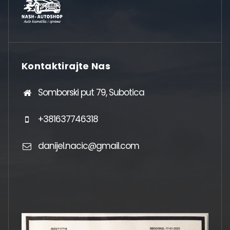
Kontaktirajte Nas
Somborski put 79, Subotica
+381637746318
danijel.nacic@gmail.com