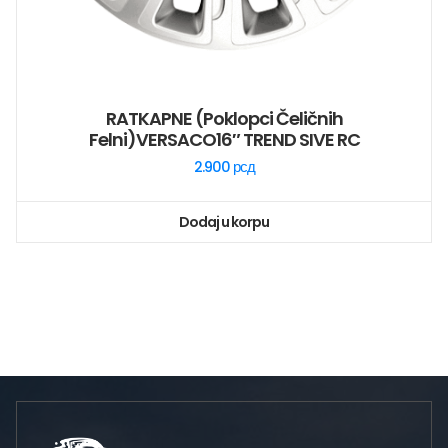
RATKAPNE (poklopci Čeličnih
Felni)VERSACO16″ TREND SIVE RC
2.900
рсд
Dodaj u korpu