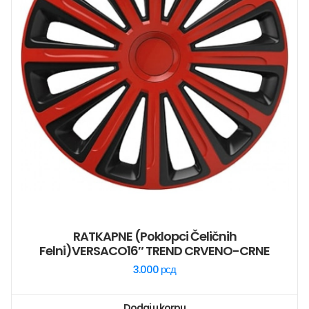
RATKAPNE (poklopci Čeličnih
Felni)VERSACO16″ TREND CRVENO-CRNE
3.000
рсд
Dodaj u korpu