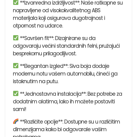
**Izvanredna izdržljivost**: Naše ratkapne su
napravljene od visokokvalitetnog ABS
materijala koji osigurava dugotrajnost i
otpornost na udarce.
**Savršen fit**: Dizajnirane su da
odgovaraju većini standardnih felni, pružajući
besprekornu prilagodljivost.
**Elegantan izgled**: Siva boja dodaje
modernu notu vašem automobilu, čineći ga
istaknutim na putu.
**Jednostavna instalacija**: Bez potrebe za
dodatnim alatima, lako ih možete postaviti
sami!
**Različite opcije**: Dostupne su u različitim
dimenzijama kako bi odgovarale vašim
potrebama.