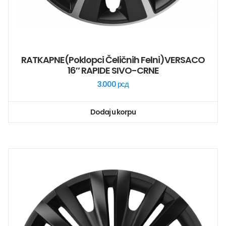
RATKAPNE(poklopci Čeličnih Felni)VERSACO
16″ RAPIDE SIVO-CRNE
3.000
рсд
Dodaj u korpu