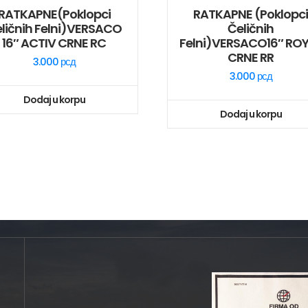
RATKAPNE(poklopci
RATKAPNE (poklopc
ličnih Felni)VERSACO
Čeličnih
16″ ACTIV CRNE RC
Felni)VERSACO16″ RO
CRNE RR
3.000
рсд
3.000
рсд
Dodaj u korpu
Dodaj u korpu