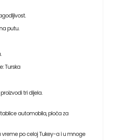
agodljivost.
na putu.
.
e: Turska
oizvodi tri dijela.
tablice automobila, ploča za
o na vreme po celoj Tukey-a i u mnoge