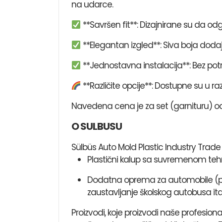
na udarce.
**Savršen fit**: Dizajnirane su da odg
**Elegantan izgled**: Siva boja dod
**Jednostavna instalacija**: Bez pot
**Različite opcije**: Dostupne su u 
Navedena cena je za set (garnituru) od 
O SULBUSU
Sülbüs Auto Mold Plastic Industry Trade 
Plastični kalup sa suvremenom te
Dodatna oprema za automobile (pokl
zaustavljanje školskog autobusa itd
Proizvodi, koje proizvodi naše profesion