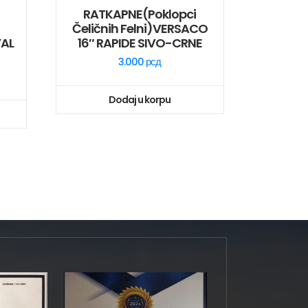
i
RATKAPNE(poklopci
Čeličnih Felni)VERSACO
YAL
16″ RAPIDE SIVO-CRNE
3.000
рсд
Dodaj u korpu