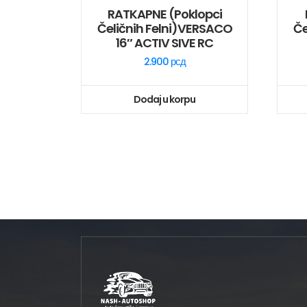
RATKAPNE (poklopci
Čeličnih Felni)VERSACO
Če
16″ ACTIV SIVE RC
2.900
рсд
Dodaj u korpu