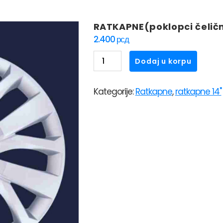
RATKAPNE(poklopci čelični
2.400
рсд
RATKAPNE(poklopci
Dodaj u korpu
čeličnih
felni)SKS
Kategorije:
Ratkapne
,
ratkapne 14"
14"
228
količina