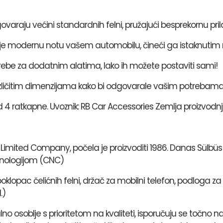
ovaraju većini standardnih felni, pružajući besprekornu pril
aje modernu notu vašem automobilu, čineći ga istaknutim 
rebe za dodatnim alatima, lako ih možete postaviti sami!
različitim dimenzijama kako bi odgovarale vašim potrebama
4 ratkapne. Uvoznik: RB Car Accessories Zemlja proizvodnj
Limited Company, počela je proizvoditi 1986. Danas Sülbüs pr
hnologijom (CNC)
opac čelićnih felni, držač za mobilni telefon, podloga za 
.)
alno osoblje s prioritetom na kvaliteti, isporučuju se točn