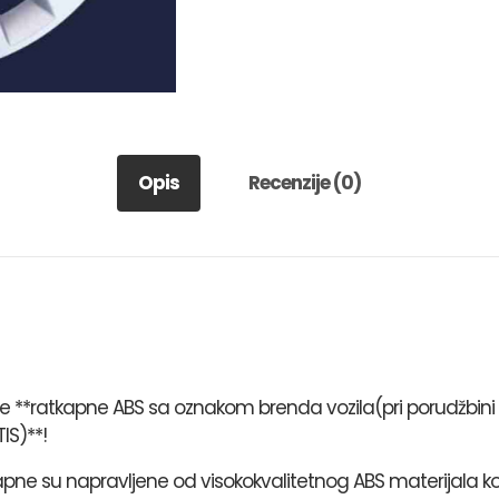
Opis
Recenzije (0)
aše **ratkapne ABS sa oznakom brenda vozila(pri porudžbin
IS)**!
kapne su napravljene od visokokvalitetnog ABS materijala ko