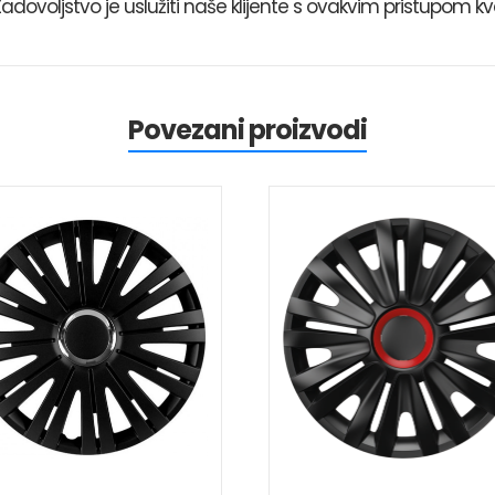
Zadovoljstvo je uslužiti naše klijente s ovakvim pristupom kva
Povezani proizvodi