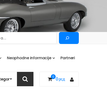
Pretraga
N
e
o
p
h
o
d
n
e
i
n
f
o
r
m
a
c
i
j
e
P
a
r
t
n
e
r
i
0
0
рсд