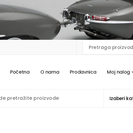
P
o
č
e
t
n
a
O
n
a
m
a
P
r
o
d
a
v
n
i
c
a
M
o
j
n
a
l
o
g