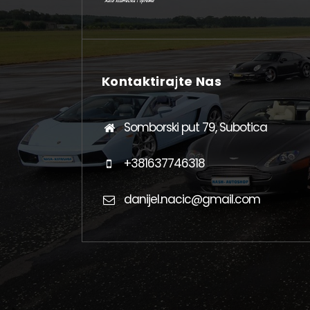
Kontaktirajte Nas
Somborski put 79, Subotica
+381637746318
danijel.nacic@gmail.com