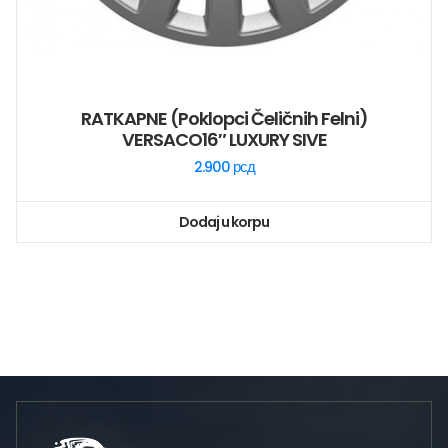
RATKAPNE (poklopci Čeličnih Felni)
VERSACO16″ LUXURY SIVE
2.900
рсд
Dodaj u korpu