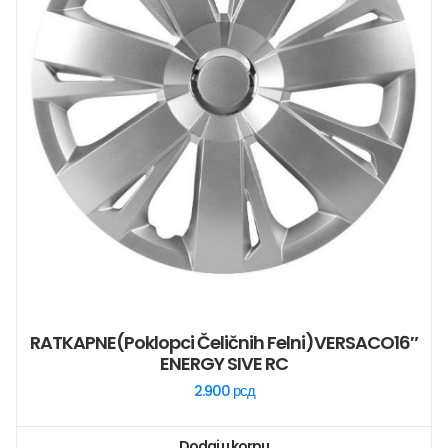
RATKAPNE(poklopci Čeličnih Felni)VERSACO16″
ENERGY SIVE RC
2.900
рсд
Dodaj u korpu