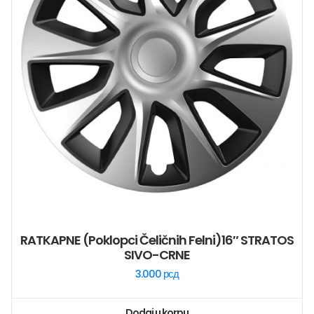
RATKAPNE (poklopci Čeličnih Felni)16″ STRATOS
SIVO-CRNE
3.000
рсд
Dodaj u korpu