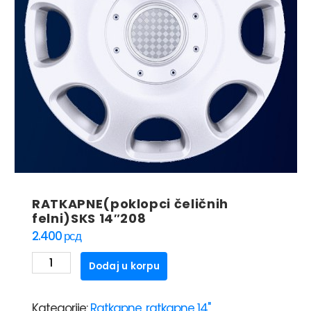
RATKAPNE(poklopci čeličnih
felni)SKS 14″208
2.400
рсд
RATKAPNE(poklopci
Dodaj u korpu
čeličnih
felni)SKS
Kategorije:
Ratkapne
,
ratkapne 14"