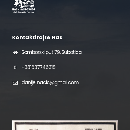
Kontaktirajte Nas
Somborski put 79, Subotica
+381637746318
danijel.nacic@gmail.com