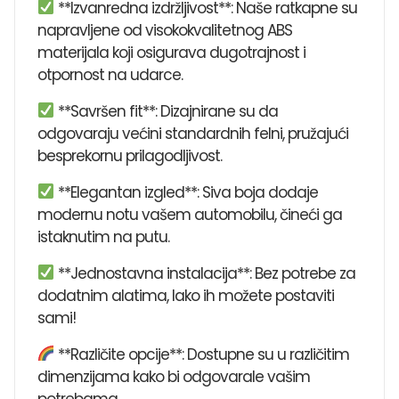
**Izvanredna izdržljivost**: Naše ratkapne su
napravljene od visokokvalitetnog ABS
materijala koji osigurava dugotrajnost i
otpornost na udarce.
**Savršen fit**: Dizajnirane su da
odgovaraju većini standardnih felni, pružajući
besprekornu prilagodljivost.
**Elegantan izgled**: Siva boja dodaje
modernu notu vašem automobilu, čineći ga
istaknutim na putu.
**Jednostavna instalacija**: Bez potrebe za
dodatnim alatima, lako ih možete postaviti
sami!
**Različite opcije**: Dostupne su u različitim
dimenzijama kako bi odgovarale vašim
potrebama.