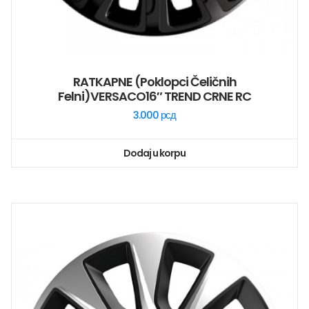
RATKAPNE (poklopci Čeličnih
Felni)VERSACO16″ TREND CRNE RC
3.000
рсд
Dodaj u korpu