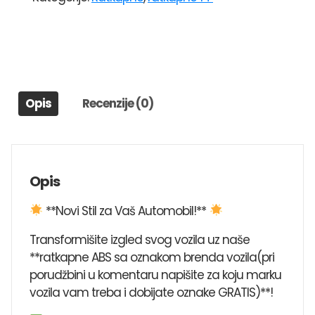
14"208
količina
Opis
Recenzije (0)
Opis
**Novi Stil za Vaš Automobil!**
Transformišite izgled svog vozila uz naše
**ratkapne ABS sa oznakom brenda vozila(pri
porudžbini u komentaru napišite za koju marku
vozila vam treba i dobijate oznake GRATIS)**!