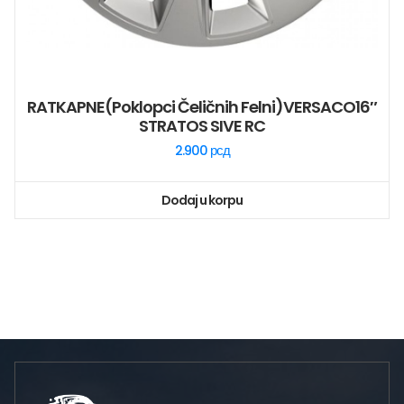
RATKAPNE(poklopci Čeličnih Felni)VERSACO16″
STRATOS SIVE RC
2.900
рсд
Dodaj u korpu