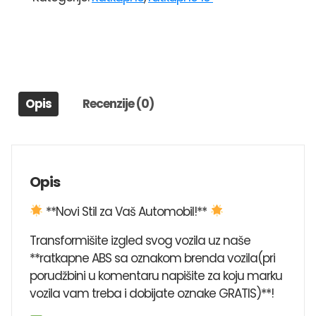
16"
403
količina
Opis
Recenzije (0)
Opis
**Novi Stil za Vaš Automobil!**
Transformišite izgled svog vozila uz naše
**ratkapne ABS sa oznakom brenda vozila(pri
porudžbini u komentaru napišite za koju marku
vozila vam treba i dobijate oznake GRATIS)**!