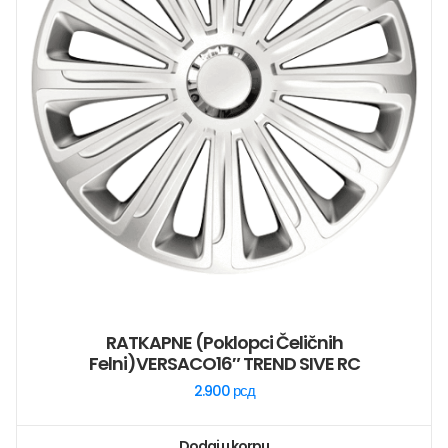
RATKAPNE (poklopci Čeličnih
Felni)VERSACO16″ TREND SIVE RC
2.900
рсд
Dodaj u korpu