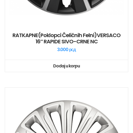
RATKAPNE(poklopci Čeličnih Felni)VERSACO
16″ RAPIDE SIVO-CRNE NC
3.000
рсд
Dodaj u korpu