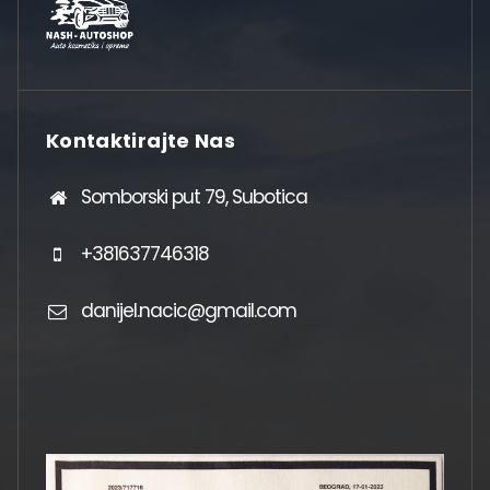
Kontaktirajte Nas
Somborski put 79, Subotica
+381637746318
danijel.nacic@gmail.com