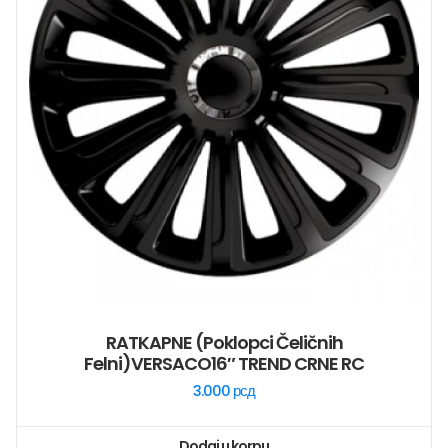
RATKAPNE (poklopci Čeličnih
Felni)VERSACO16″ TREND CRNE RC
3.000
рсд
Dodaj u korpu