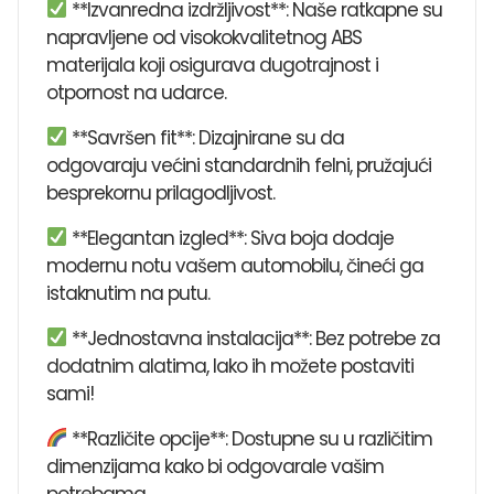
**Izvanredna izdržljivost**: Naše ratkapne su
napravljene od visokokvalitetnog ABS
materijala koji osigurava dugotrajnost i
otpornost na udarce.
**Savršen fit**: Dizajnirane su da
odgovaraju većini standardnih felni, pružajući
besprekornu prilagodljivost.
**Elegantan izgled**: Siva boja dodaje
modernu notu vašem automobilu, čineći ga
istaknutim na putu.
**Jednostavna instalacija**: Bez potrebe za
dodatnim alatima, lako ih možete postaviti
sami!
**Različite opcije**: Dostupne su u različitim
dimenzijama kako bi odgovarale vašim
potrebama.