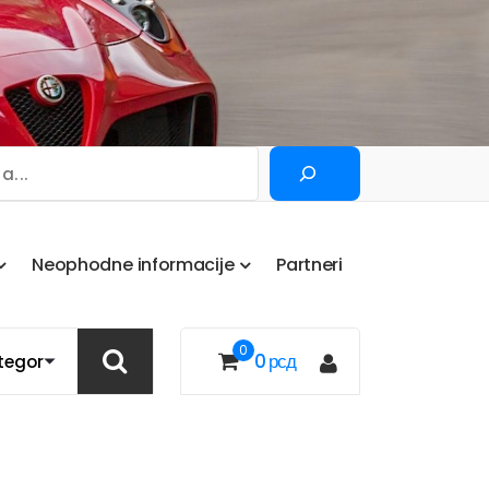
Pretraga
N
e
o
p
h
o
d
n
e
i
n
f
o
r
m
a
c
i
j
e
P
a
r
t
n
e
r
i
0
0
рсд