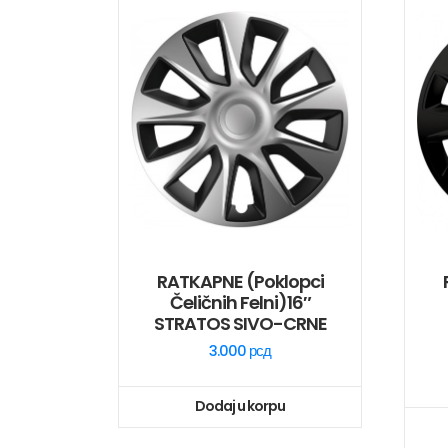
RATKAPNE (poklopci
Čeličnih Felni)16″
STRATOS SIVO-CRNE
3.000
рсд
Dodaj u korpu