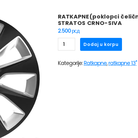
RATKAPNE(poklopci čeličn
STRATOS CRNO-SIVA
2.500
рсд
RATKAPNE(poklopci
Dodaj u korpu
čeličnih
felni)VERSACO
Kategorije:
Ratkapne
,
ratkapne 13"
13"
STRATOS
CRNO-
SIVA
količina