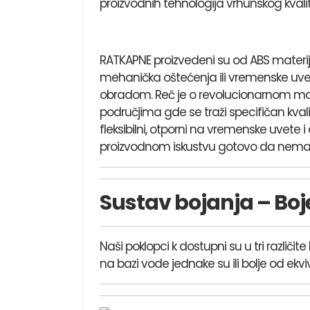
proizvodnih tehnologija vrhunskog kvali
RATKAPNE proizvedeni su od ABS materijal
mehanička oštećenja ili vremenske uve
obradom. Reč je o revolucionarnom mater
područjima gde se traži specifičan kvalit
fleksibilni, otporni na vremenske uvete 
proizvodnom iskustvu gotovo da nema 
Sustav bojanja – Boj
Naši poklopci k dostupni su u tri različi
na bazi vode jednake su ili bolje od ekvi