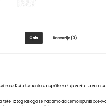
Opis
Recenzije (0)
i narudžbi u komentaru napišite za koje vozilo su vam po
valitete i iz tog razloga se nadamo da ćemo ispuniti očekiva