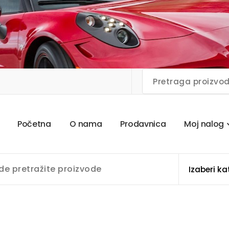
P
o
č
e
t
n
a
O
n
a
m
a
P
r
o
d
a
v
n
i
c
a
M
o
j
n
a
l
o
g