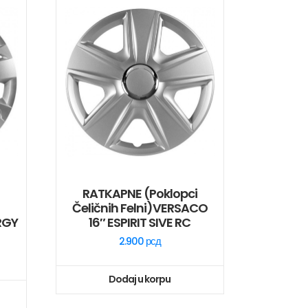
RATKAPNE (poklopci
Čeličnih Felni)VERSACO
RGY
16″ ESPIRIT SIVE RC
2.900
рсд
Dodaj u korpu