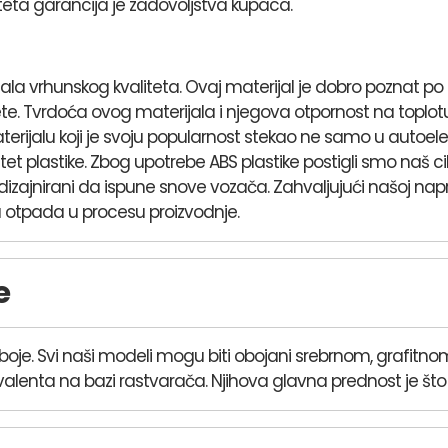
teta garancija je zadovoljstva kupaca.
a vrhunskog kvaliteta. Ovaj materijal je dobro poznat po svo
te. Tvrdoća ovog materijala i njegova otpornost na top
ijalu koji je svoju popularnost stekao ne samo u autoelekt
et plastike. Zbog upotrebe ABS plastike postigli smo naš cilj
i dizajnirani da ispune snove vozača. Zahvaljujući našoj na
otpada u procesu proizvodnje.
e
te boje. Svi naši modeli mogu biti obojani srebrnom, grafitn
valenta na bazi rastvarača. Njihova glavna prednost je što su