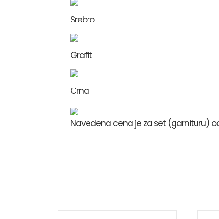
Srebro
Grafit
Crna
Navedena cena je za set (garnituru) od