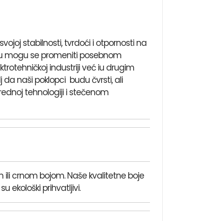
joj stabilnosti, tvrdoći i otpornosti na
lotu mogu se promeniti posebnom
rotehničkoj industriji već iu drugim
 da naši poklopci budu čvrsti, ali
prednoj tehnologiji i stečenom
om ili crnom bojom. Naše kvalitetne boje
 ekološki prihvatljivi.