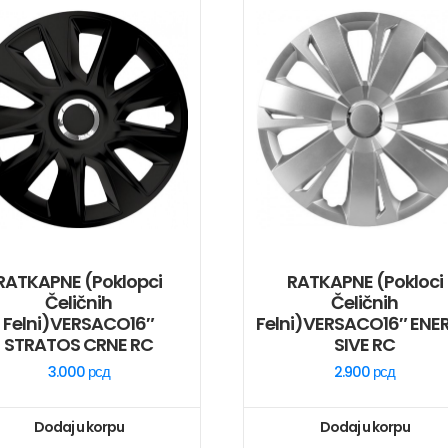
RATKAPNE (poklopci
RATKAPNE (pokloci
Čeličnih
Čeličnih
Felni)VERSACO16″
Felni)VERSACO16″ ENE
STRATOS CRNE RC
SIVE RC
3.000
рсд
2.900
рсд
Dodaj u korpu
Dodaj u korpu