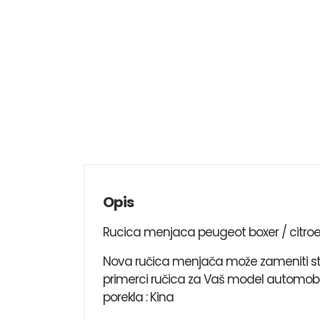
Opis
Rucica menjaca peugeot boxer / citroe
Nova ručica menjača može zameniti star
primerci ručica za Vaš model automobile
porekla : Kina