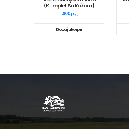
(komplet Sa Kožom)
1.800
рсд
Dodaj u korpu