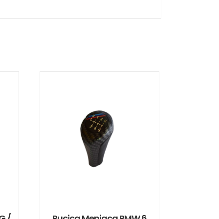
G /
Rucica Menjaca BMW 6