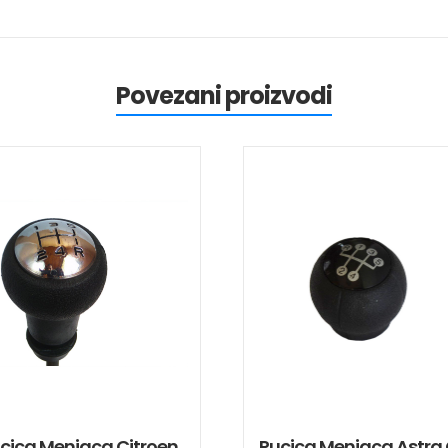
Povezani proizvodi
cica Menjaca Citroen
Rucica Menjaca Astra 