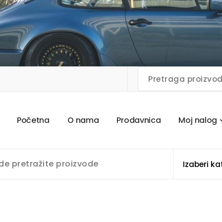
P
o
č
e
t
n
a
O
n
a
m
a
P
r
o
d
a
v
n
i
c
a
M
o
j
n
a
l
o
g