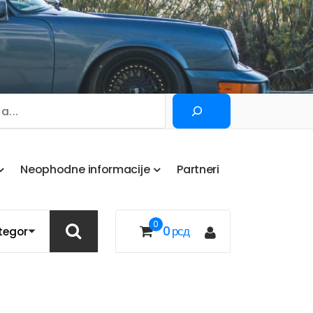
Pretraga
N
e
o
p
h
o
d
n
e
i
n
f
o
r
m
a
c
i
j
e
P
a
r
t
n
e
r
i
0
0
рсд