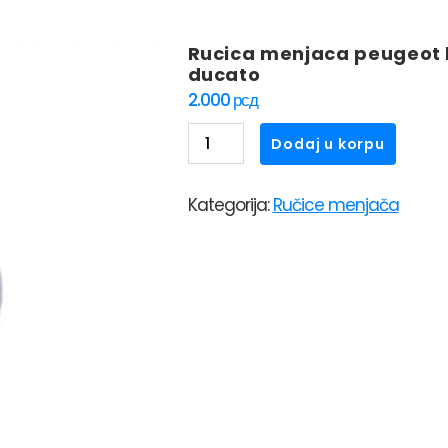
Rucica menjaca peugeot bo
ducato
2.000
рсд
Rucica
Dodaj u korpu
menjaca
peugeot
Kategorija:
Ručice menjača
boxer
/
citroen
jumper
/
fiat
ducato
količina