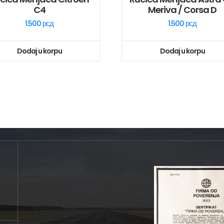
C4
Meriva / Corsa D
1.500
рсд
1.500
рсд
Dodaj u korpu
Dodaj u korpu