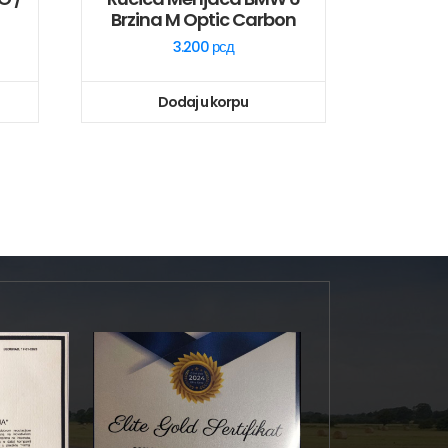
Brzina M Optic Carbon
3.200
рсд
Dodaj u korpu