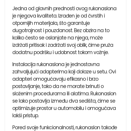
Jedna od glavnih prednosti ovog rukonaslona
je njegova kvaliteta. Izrađen je od čvrstih i
otpornijih materijala, što garantuje
dugotrajnost i pouzdanost. Bez obzira na to
koliko često se oslanjate na njega, može
izdržati pritisak i zadržati svoj oblik, čime pruža
dodatnu podršku i udobnost tokom vožnje.
Instalacija rukonaslona je jednostavna
zahvaljujući adapterima koji dolaze u setu. Ovi
adapteri omogućavaju efikasno i brzo
postavljanje, tako da ne morate brinuti o
složenim procedurama ili alatima. Rukonaslon
se lako postavlja između dva sedišta, čime se
optimizuje prostor u automobilu i omogućava
lakši pristup.
Pored svoje funkcionalnosti, rukonaslon takođe