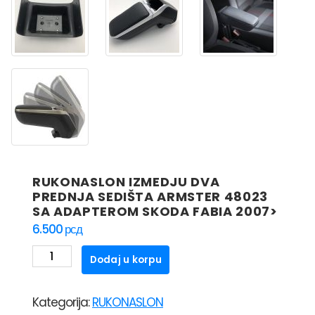
RUKONASLON IZMEDJU DVA
PREDNJA SEDIŠTA ARMSTER 48023
SA ADAPTEROM SKODA FABIA 2007>
6.500
рсд
RUKONASLON
Dodaj u korpu
IZMEDJU
DVA
Kategorija:
RUKONASLON
PREDNJA