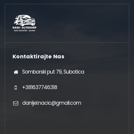
Kontaktirajte Nas
Somborski put 79, Subotica
+381637746318
danijel.nacic@gmail.com