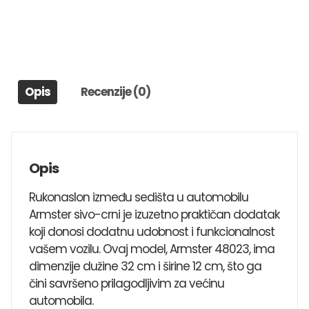
SEDIŠTA
ARMSTER
48023
SA
ADAPTEROM
Opis
Recenzije (0)
SKODA
FABIA
2007>
količina
Opis
Rukonaslon između sedišta u automobilu
Armster sivo-crni je izuzetno praktičan dodatak
koji donosi dodatnu udobnost i funkcionalnost
vašem vozilu. Ovaj model, Armster 48023, ima
dimenzije dužine 32 cm i širine 12 cm, što ga
čini savršeno prilagodljivim za većinu
automobila.