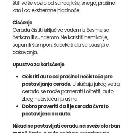
štiti vaše vozilo od sunca, kiše, snega, prašine
kao i od ekstremne hladnoće.
Čisćenje
Ceradu čistiti isključivo vodom iz česme sa
četkom ili sunđerom. Ne koristiti hemikalije,
sapun ili šampon. Sačekati da se osuši pre
pakovanja.
Upustvo za korisćenje
Očistiti auto od prašine i nečistoća pre
postavljanja cerade.
U slučaju jakog vetra
cerada se može pomerati i oštetiti auto
zbog nečistoća i prašine
Dobro proveriti da li je cerada čvrsto
postavljena na auto.
Nikad ne postavljati ceradu na sveže ofarban