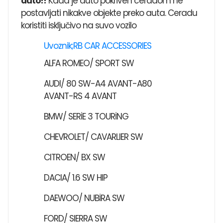
auto!!
Kada je auto pokriven ceradom ne
postavljati nikakve objekte preko auta. Ceradu
koristiti isključivo na suvo vozilo
Uvoznik;RB CAR ACCESSORIES
ALFA ROMEO/ SPORT SW
AUDI/ 80 SW-A4 AVANT-A80
AVANT-RS 4 AVANT
BMW/ SERİE 3 TOURİNG
CHEVROLET/ CAVARLIER SW
CITROEN/ BX SW
DACIA/ 1.6 SW HIP
DAEWOO/ NUBİRA SW
FORD/ SIERRA SW