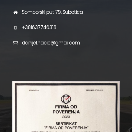
Somborski put 79, Subotica
+381637746318
danijel.nacic@gmail.com