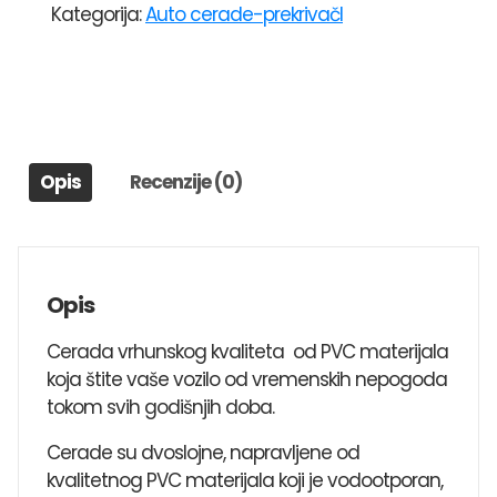
Kategorija:
Auto cerade-prekrivačI
PROFFESIONAL(460x172x148)GROUP
2B
količina
Opis
Recenzije (0)
Opis
Cerada vrhunskog kvaliteta od PVC materijala
koja štite vaše vozilo od vremenskih nepogoda
tokom svih godišnjih doba.
Cerade su dvoslojne, napravljene od
kvalitetnog PVC materijala koji je vodootporan,