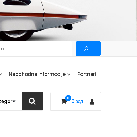
Pretraga
N
e
o
p
h
o
d
n
e
i
n
f
o
r
m
a
c
i
j
e
P
a
r
t
n
e
r
i
0
0
рсд