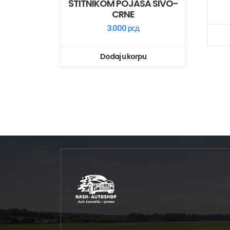
ŠTITNIKOM POJASA SIVO-
CRNE
3.000
рсд
Dodaj u korpu