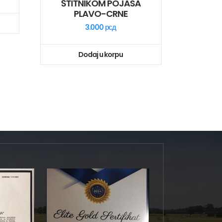
ŠTITNIKOM POJASA
PLAVO-CRNE
3.000
рсд
Dodaj u korpu