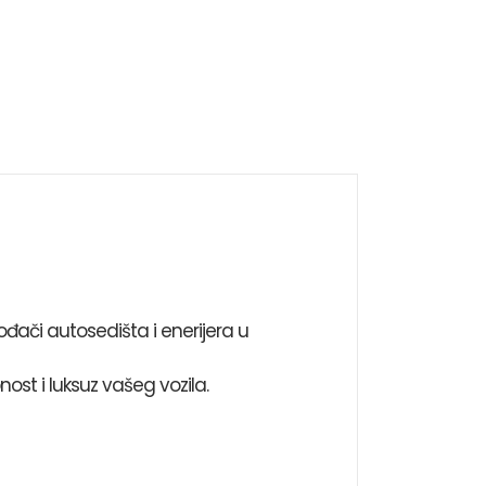
ođači autosedišta i enerijera u
ost i luksuz vašeg vozila.