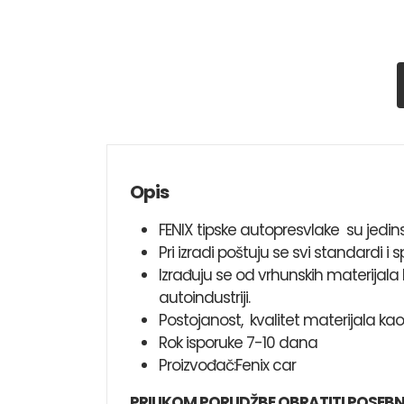
Opis
FENIX tipske autopresvlake su jedin
Pri izradi poštuju se svi standardi i s
Izrađuju se od vrhunskih materijala 
autoindustriji.
Postojanost, kvalitet materijala kao
Rok isporuke 7-10 dana
Proizvođač:Fenix car
PRILIKOM PORUDŽBE OBRATITI POSEBN