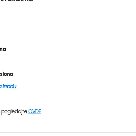
ona
aslona
a
izradu
a pogledajte
OVDE