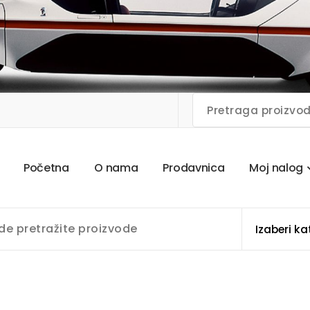
P
o
č
e
t
n
a
O
n
a
m
a
P
r
o
d
a
v
n
i
c
a
M
o
j
n
a
l
o
g