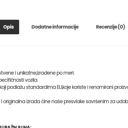
količina
Opis
Dodatne informacije
Recenzije (0)
stvene i unikatne,izrađene po meri.
pecifičnosti vozila.
koji podlažu standardima EU,koje koriste i renomirani proizv
 i originalna izrada čine naše presvlake savršenim za udobn
U PAŽNJU NA: