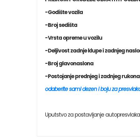
-Godište vozila
-Broj sedišta
-Vrsta opreme u vozilu
-Deljivost zadnje klupe i zadnjeg nasl
-Broj glavonaslona
-Postojanje prednjeg i zadnjeg rukon
o
daberite sami dezen i boju za
presvlak
Uputstvo za postavljanje autopresvlak