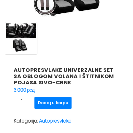
AUTOPRESVLAKE UNIVERZALNE SET
SA OBLOGOM VOLANA I ŠTITNIKOM
POJASA SIVO-CRNE
3.000
рсд
AUTOPRESVLAKE
Dodaj u korpu
UNIVERZALNE
SET
Kategorija:
Autopresvlake
SA
OBLOGOM