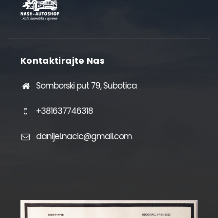
Kontaktirajte Nas
Somborski put 79, Subotica
+381637746318
danijel.nacic@gmail.com