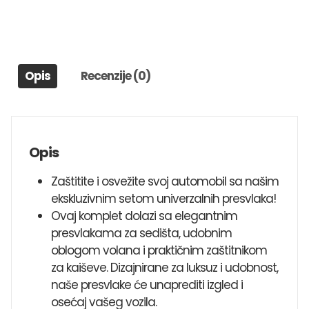
VOLANA
I
ŠTITNIKOM
POJASA
Opis
Recenzije (0)
SIVO-
CRNE
količina
Opis
Zaštitite i osvežite svoj automobil sa našim
ekskluzivnim setom univerzalnih presvlaka!
Ovaj komplet dolazi sa elegantnim
presvlakama za sedišta, udobnim
oblogom volana i praktičnim zaštitnikom
za kaiševe. Dizajnirane za luksuz i udobnost,
naše presvlake će unaprediti izgled i
osećaj vašeg vozila.