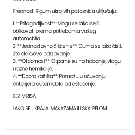
Prednosti Rigum ukrojivih patosnica uključuju:
1. **Prilagodljivost**: Mogu se lako iseći i
oblikovati prema potrebama vašeg
automobila.
2. **Jednostavno čišćenje**: Guma se lako čisti,
što olakšava održavanje.
3. **Otpornost**: Otporne su na habanje, vlagu
i razne hemikalije.
4. **Dobra zaštita**: Pomažu u očuvanju
enterijera automobila od oštećenja.
BEZ MIRISA
LAKO SE UKRAJA MAKAZAMA ILI SKALPELOM