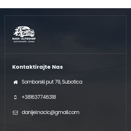
Kontaktirajte Nas
Somborski put 79, Subotica
+381637746318
danijel.nacic@gmail.com