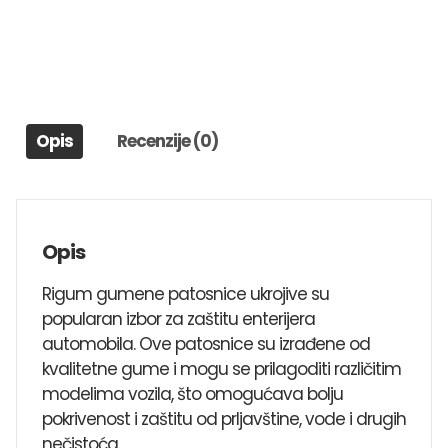
1
AUDI
A6,TT,80,A4,A5
količina
Opis
Recenzije (0)
Opis
Rigum gumene patosnice ukrojive su
popularan izbor za zaštitu enterijera
automobila. Ove patosnice su izrađene od
kvalitetne gume i mogu se prilagoditi različitim
modelima vozila, što omogućava bolju
pokrivenost i zaštitu od prljavštine, vode i drugih
nečistoća.