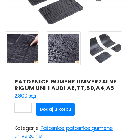
PATOSNICE GUMENE UNIVERZALNE
RIGUM UNI 1 AUDI A6,TT,80,A4,A5
2.800
рсд
PATOSNICE
Dodaj u korpu
GUMENE
UNIVERZALNE
Kategorije:
Patosnice
,
patosnice gumene
RIGUM
univerzalne
UNI