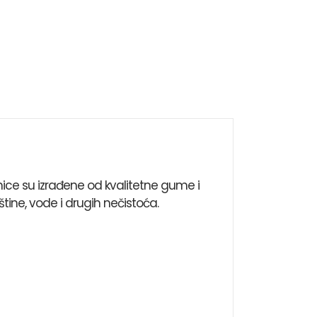
ice su izrađene od kvalitetne gume i
tine, vode i drugih nečistoća.