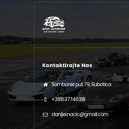
Kontaktirajte Nas
Somborski put 79, Subotica
+381637746318
danijel.nacic@gmail.com