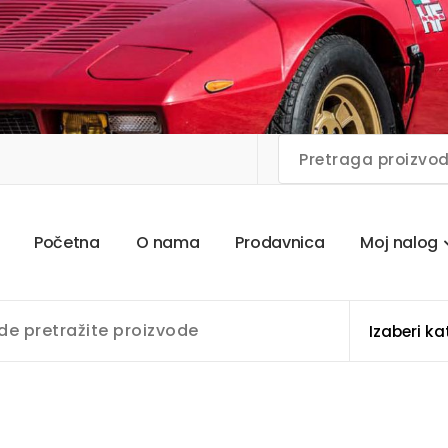
P
o
č
e
t
n
a
O
n
a
m
a
P
r
o
d
a
v
n
i
c
a
M
o
j
n
a
l
o
g