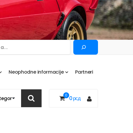
Pretraga
N
e
o
p
h
o
d
n
e
i
n
f
o
r
m
a
c
i
j
e
P
a
r
t
n
e
r
i
0
0
рсд