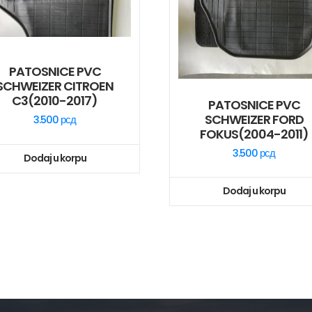
PATOSNICE PVC
SCHWEIZER CITROEN
C3(2010-2017)
PATOSNICE PVC
SCHWEIZER FORD
3.500
рсд
FOKUS(2004-2011)
3.500
рсд
Dodaj u korpu
Dodaj u korpu