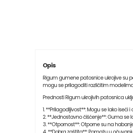
Opis
Rigum gumene patosnice ukrojive su pop
mogu se prilagoditi različitim modelima 
Prednosti Rigum ukrojivih patosnica uklj
1. **Prilagodljivost**: Mogu se lako ise
2. **Jednostavno čišćenje**: Guma se la
3. **Otpornost**: Otporne su na habanje,
4. **Dobra zaštita**: Pomažu u očuvanj