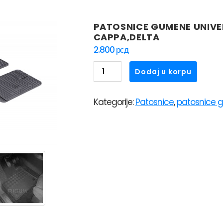
PATOSNICE GUMENE UNIVER
CAPPA,DELTA
2.800
рсд
PATOSNICE
Dodaj u korpu
GUMENE
UNIVERZALNE
Kategorije:
Patosnice
,
patosnice 
RIGUM
UNI
1
LANCIA
CAPPA,DELTA
količina