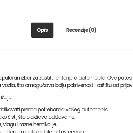
Opis
Recenzije (0)
ularan izbor za zaštitu enterijera automobila. Ove patosn
vozila, što omogućava bolju pokrivenost i zaštitu od prljavš
učuju:
ći i oblikovati prema potrebama vašeg automobila.
ko čisti, što olakšava održavanje.
 vlagu i razne hemikalije.
u enterijera automobila od oštećenja.