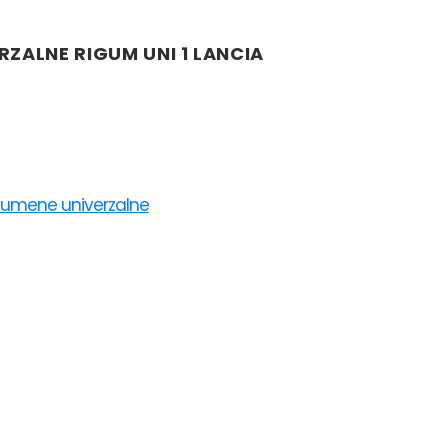
ZALNE RIGUM UNI 1 LANCIA
gumene univerzalne