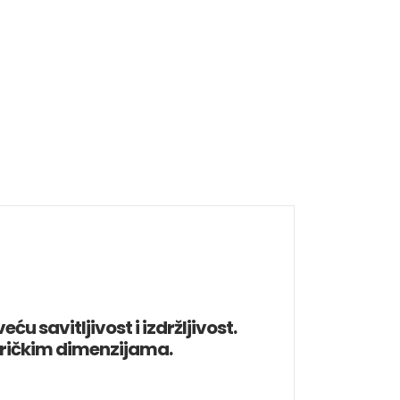
 savitljivost i izdržljivost.
abričkim dimenzijama.