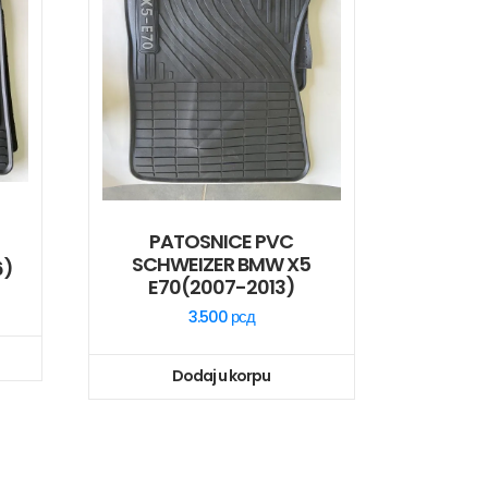
PATOSNICE PVC
SCHWEIZER BMW X5
6)
E70(2007-2013)
3.500
рсд
Dodaj u korpu