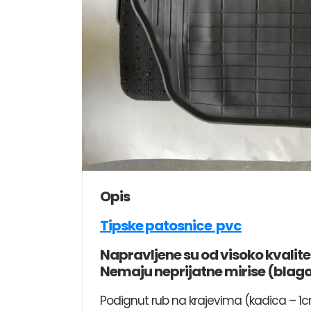
Opis
Tipske patosnice pvc
Napravljene su od visoko kvalitet
Nemaju neprijatne mirise (blago
Podignut rub na krajevima (kadica – 1cm