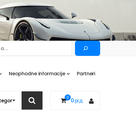
Pretraga
N
e
o
p
h
o
d
n
e
i
n
f
o
r
m
a
c
i
j
e
P
a
r
t
n
e
r
i
0
0
рсд