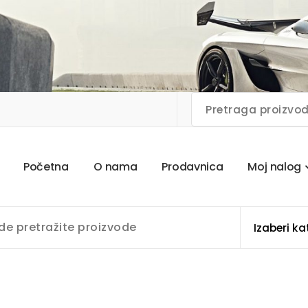
P
o
č
e
t
n
a
O
n
a
m
a
P
r
o
d
a
v
n
i
c
a
M
o
j
n
a
l
o
g