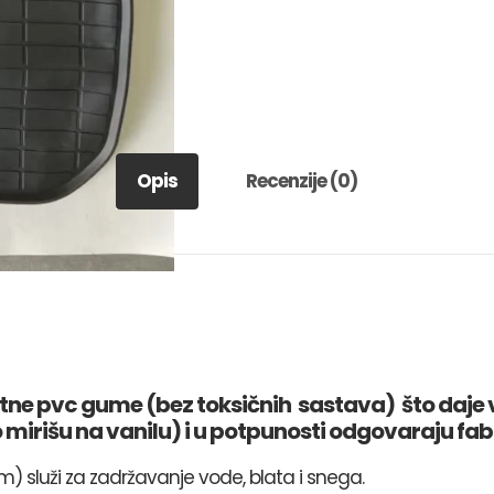
Opis
Recenzije (0)
ne pvc gume (bez toksičnih sastava) što daje veću
 mirišu na vanilu) i u potpunosti odgovaraju f
) služi za zadržavanje vode, blata i snega.