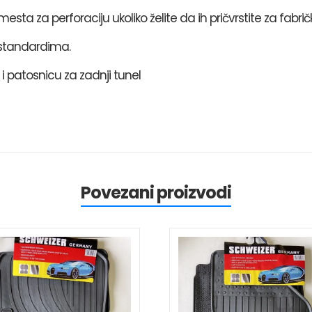
 za perforaciju ukoliko želite da ih pričvrstite za fabričk
 standardima.
i patosnicu za zadnji tunel
Povezani proizvodi