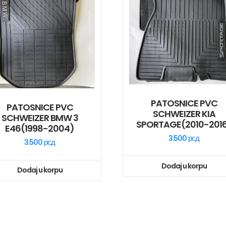
PATOSNICE PVC
PATOSNICE PVC
SCHWEIZER KIA
SCHWEIZER BMW 3
SPORTAGE(2010-201
E46(1998-2004)
3.500
рсд
3.500
рсд
Dodaj u korpu
Dodaj u korpu