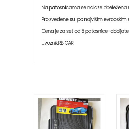
Na patosnicama se nalaze obeležena mesta
Proizvedene su po najvišim evropskim
Cena je za set od 5 patosnice-dobijate 
Uvoznik:RB CAR