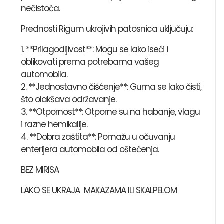
nečistoća.
Prednosti Rigum ukrojivih patosnica uključuju:
1. **Prilagodljivost**: Mogu se lako iseći i
oblikovati prema potrebama vašeg
automobila.
2. **Jednostavno čišćenje**: Guma se lako čisti,
što olakšava održavanje.
3. **Otpornost**: Otporne su na habanje, vlagu
i razne hemikalije.
4. **Dobra zaštita**: Pomažu u očuvanju
enterijera automobila od oštećenja.
BEZ MIRISA
LAKO SE UKRAJA MAKAZAMA ILI SKALPELOM