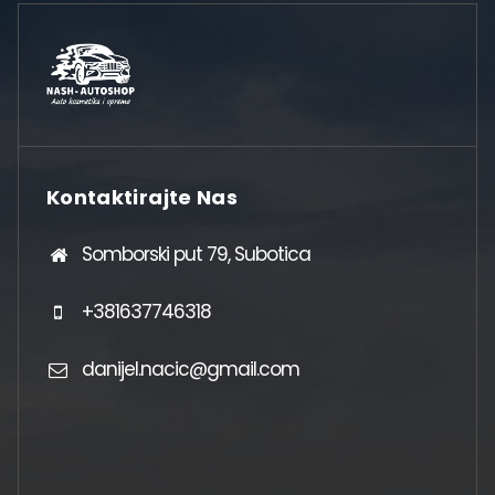
Kontaktirajte Nas
Somborski put 79, Subotica
+381637746318
danijel.nacic@gmail.com