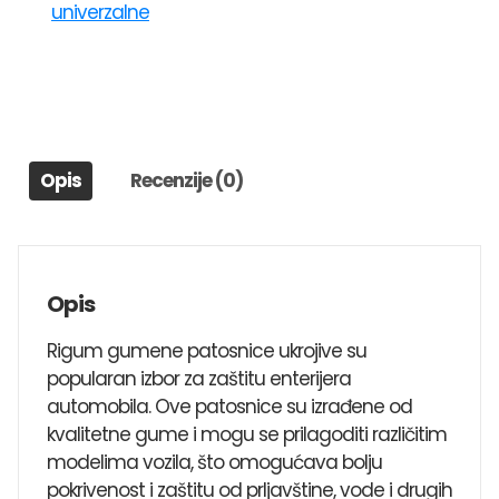
univerzalne
1
KIA
PRIDE,SPORTAGE,SORENTO,PICANTO,RIO,CARENS,MAGENT
količina
Opis
Recenzije (0)
Opis
Rigum gumene patosnice ukrojive su
popularan izbor za zaštitu enterijera
automobila. Ove patosnice su izrađene od
kvalitetne gume i mogu se prilagoditi različitim
modelima vozila, što omogućava bolju
pokrivenost i zaštitu od prljavštine, vode i drugih