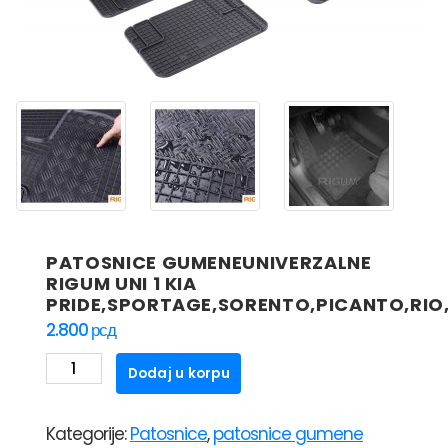
PATOSNICE GUMENEUNIVERZALNE
RIGUM UNI 1 KIA
PRIDE,SPORTAGE,SORENTO,PICANTO,RIO
2.800
рсд
PATOSNICE
Dodaj u korpu
GUMENEUNIVERZALNE
RIGUM
Kategorije:
Patosnice
,
patosnice gumene
UNI