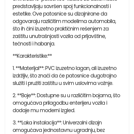
predstavljaju savršen spoj funkcionalnosti i
estetike. Ove patosnice su dizajnirane da
odgovaraju različitim modelima automobila,
što ih čini izuzetno praktičnim rešenjem za
zaštitu unutrašnjosti vozila od prljavštine,
tečnosti i habanja.
**Karakteristike:**
1. **Materijal**: PVC izuzetno lagan, ali izuzetno
izdržljiv, što znači da će patosnice dugotrajno
služiti i pružiti zaštitu u svim uslovima vožnje.
2. **Boje**: Dostupne su u različitim bojama, što
omogućava prilagodbu enterijeru vozila i
dodaje mu moderni izgled.
3. **Laka instalacija**: Univerzalni dizajn
omogućava jednostavnu ugradnju, bez