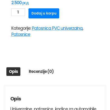
2.500
рсд
PATOSNICE
Dodaj u korpu
UNIVERZALNE
KADE
Kategorije:
Patosnica PVC univerzalna
,
SA
Patosnice
ALU
GAZIŠTEM-
CRNE
količina
Opis
Recenzije (0)
Opis
Univerzalne patosnice kadice za automobile