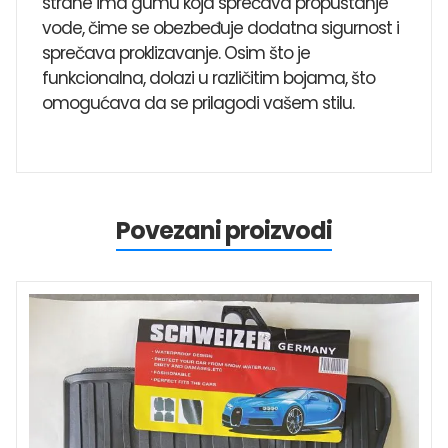
strane ima gumu koja sprečava propuštanje
vode, čime se obezbeđuje dodatna sigurnost i
sprečava proklizavanje. Osim što je
funkcionalna, dolazi u različitim bojama, što
omogućava da se prilagodi vašem stilu.
Povezani proizvodi