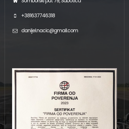
Somborski put 79, Subotica
+381637746318
danijel.nacic@gmail.com