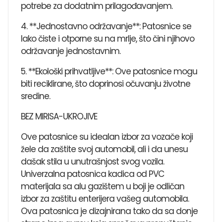
potrebe za dodatnim prilagođavanjem.
4. **Jednostavno održavanje**: Patosnice se
lako čiste i otporne su na mrlje, što čini njihovo
održavanje jednostavnim.
5. **Ekološki prihvatljive**: Ove patosnice mogu
biti reciklirane, što doprinosi očuvanju životne
sredine.
BEZ MIRISA-UKROJIVE
Ove patosnice su idealan izbor za vozače koji
žele da zaštite svoj automobil, ali i da unesu
dašak stila u unutrašnjost svog vozila.
Univerzalna patosnica kadica od PVC
materijala sa alu gazištem u boji je odličan
izbor za zaštitu enterijera vašeg automobila.
Ova patosnica je dizajnirana tako da sa donje