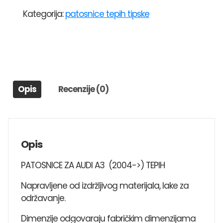
AUDI
Kategorija:
patosnice tepih tipske
A3
(2004-
>)
TEPIH
količina
Opis
Recenzije (0)
Opis
PATOSNICE ZA AUDI A3 (2004->) TEPIH
Napravljene od izdržljivog materijala, lake za
održavanje.
Dimenzije odgovaraju fabričkim dimenzijama