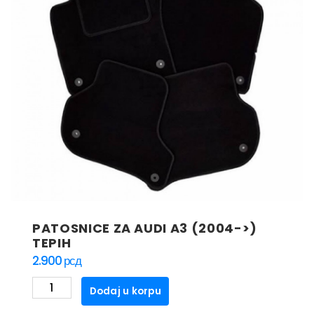
PATOSNICE ZA AUDI A3 (2004->)
TEPIH
2.900
рсд
PATOSNICE
Dodaj u korpu
ZA