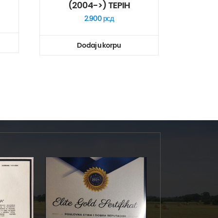
(2004->) TEPIH
2.900
рсд
Dodaj u korpu