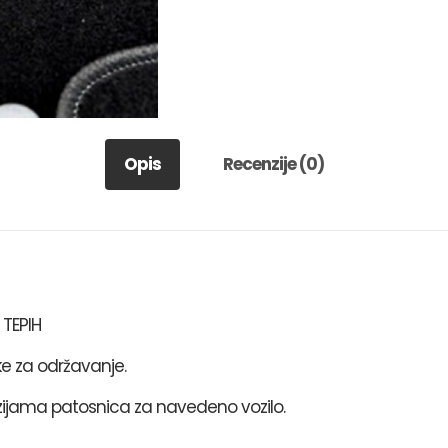
Opis
Recenzije (0)
TEPIH
ke za održavanje.
ijama patosnica za navedeno vozilo.