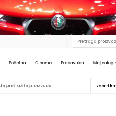
P
o
č
e
t
n
a
O
n
a
m
a
P
r
o
d
a
v
n
i
c
a
M
o
j
n
a
l
o
g