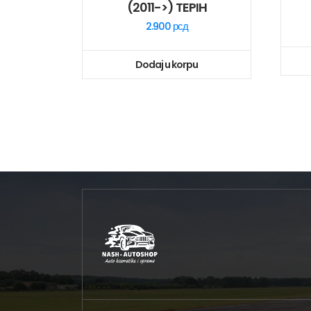
(2011->) TEPIH
2.900
рсд
Dodaj u korpu