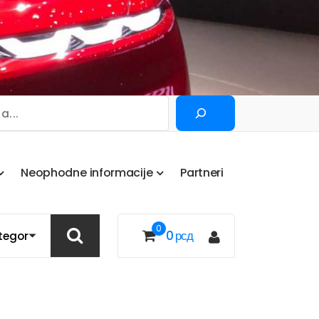
Pretraga
N
e
o
p
h
o
d
n
e
i
n
f
o
r
m
a
c
i
j
e
P
a
r
t
n
e
r
i
0
0
рсд