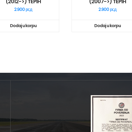
(2012->) TEPIH
(2007->) TEPIH
2.900
рсд
2.900
рсд
Dodaj u korpu
Dodaj u korpu