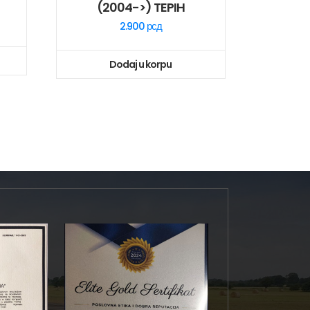
(2004->) TEPIH
2.900
рсд
Dodaj u korpu