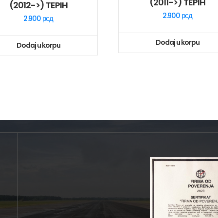
(2011->) TEPIH
(2012->) TEPIH
2.900
рсд
2.900
рсд
Dodaj u korpu
Dodaj u korpu