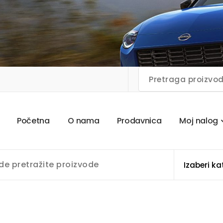
P
o
č
e
t
n
a
O
n
a
m
a
P
r
o
d
a
v
n
i
c
a
M
o
j
n
a
l
o
g