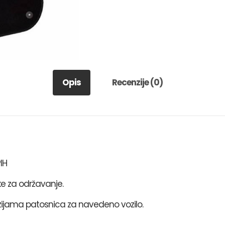
Opis
Recenzije (0)
IH
ke za održavanje.
ijama patosnica za navedeno vozilo.