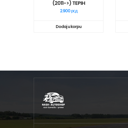
(2011->) TEPIH
2.900
рсд
Dodaj u korpu