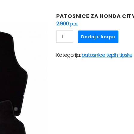
PATOSNICE ZA HONDA CITY
2.900
рсд
PATOSNICE
Dodaj u korpu
ZA
HONDA
Kategorija:
patosnice tepih tipske
CITY
(2009-
>)
TEPIH
količina