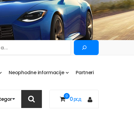
Pretraga
N
e
o
p
h
o
d
n
e
i
n
f
o
r
m
a
c
i
j
e
P
a
r
t
n
e
r
i
0
0
рсд