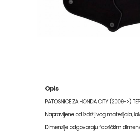
Opis
PATOSNICE ZA HONDA CITY (2009->) TEP
Napravljene od izdržljivog materijala, la
Dimenzije odgovaraju fabričkim dimenz