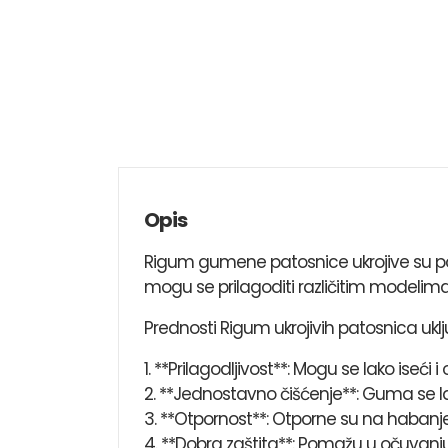
Opis
Rigum gumene patosnice ukrojive su pop
mogu se prilagoditi različitim modelima 
Prednosti Rigum ukrojivih patosnica uklj
1. **Prilagodljivost**: Mogu se lako ise
2. **Jednostavno čišćenje**: Guma se la
3. **Otpornost**: Otporne su na habanje,
4. **Dobra zaštita**: Pomažu u očuvanj