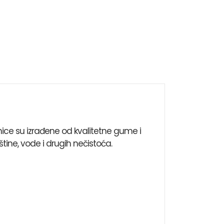
ice su izrađene od kvalitetne gume i
tine, vode i drugih nečistoća.