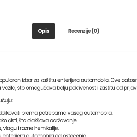
Opis
Recenzije (0)
ularan izbor za zaštitu enterijera automobila. Ove patosn
vozila, što omogućava bolju pokrivenost i zaštitu od prljavš
učuju:
ći i oblikovati prema potrebama vašeg automobila.
ko čisti, što olakšava održavanje.
 vlagu i razne hemikalije.
u enterijera automobila od oštećenja.