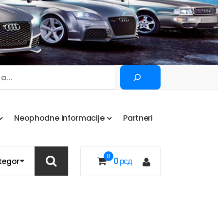
Pretraga
N
e
o
p
h
o
d
n
e
i
n
f
o
r
m
a
c
i
j
e
P
a
r
t
n
e
r
i
0
0
рсд