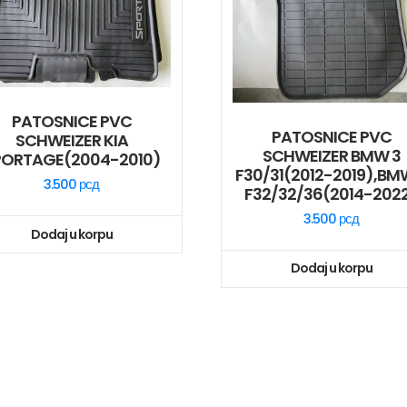
PATOSNICE PVC
PATOSNICE PVC
SCHWEIZER KIA
SCHWEIZER BMW 3
PORTAGE(2004-2010)
F30/31(2012-2019),BM
3.500
рсд
F32/32/36(2014-202
3.500
рсд
Dodaj u korpu
Dodaj u korpu