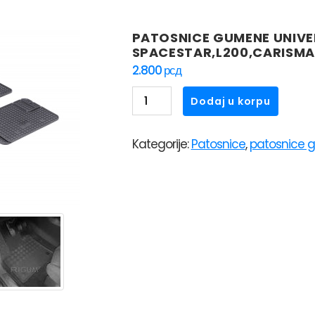
PATOSNICE GUMENE UNIVER
SPACESTAR,L200,CARISMA
2.800
рсд
PATOSNICE
Dodaj u korpu
GUMENE
UNIVERZALNE
Kategorije:
Patosnice
,
patosnice 
RIGUM
UNI1
MITSUBISHI
SPACESTAR,L200,CARISMA,COLT
količina