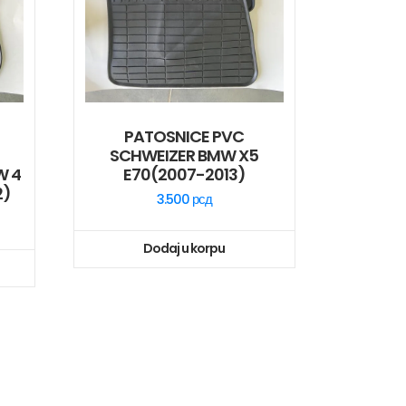
PATOSNICE PVC
SCHWEIZER BMW X5
W 4
E70(2007-2013)
2)
3.500
рсд
Dodaj u korpu