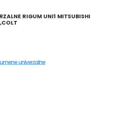
ZALNE RIGUM UNI1 MITSUBISHI
,COLT
gumene univerzalne