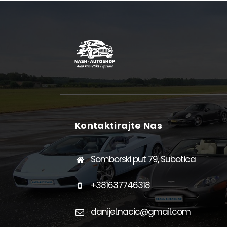
Kontaktirajte Nas
Somborski put 79, Subotica
+381637746318
danijel.nacic@gmail.com