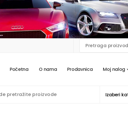
P
o
č
e
t
n
a
O
n
a
m
a
P
r
o
d
a
v
n
i
c
a
M
o
j
n
a
l
o
g